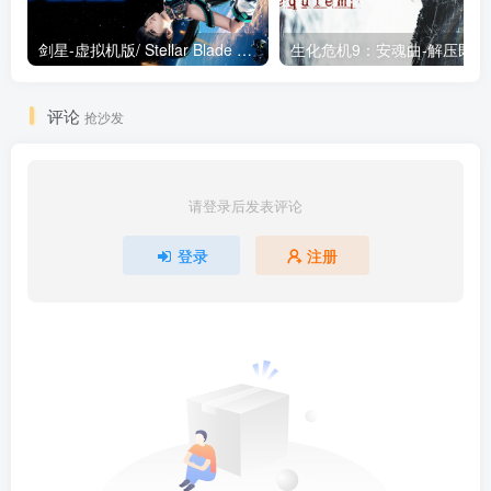
剑星-虚拟机版/ Stellar Blade v1.4.1|Build.19963153 终极版新补丁 送修改器 免安装中文版
生化危机9：安魂曲
评论
抢沙发
请登录后发表评论
登录
注册