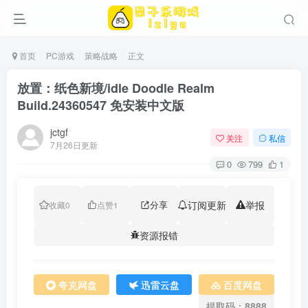
首页
PC游戏
策略战略
正文
放置：纸色新境/idle Doodle Realm
Build.24360547 免安装中文版
jctgf
关注
私信
7月26日更新
0
799
1
分享
订阅更新
举报
收藏
0
点赞
1
资源报错
夸克网盘
迅雷云盘
百度网盘
提取码：8888