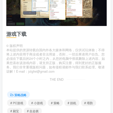
游戏下载
©
版权声明
本站提供的资源转载自国内外各大媒体和网络，仅供试玩体验；不得
将上述内容用于商业或者非法用途，否则，一切后果请用户自负。您
必须在下载后的24个小时之内，从您的电脑中彻底删除上述内容。如
果您喜欢该游戏内容，请支持正版，购买注册，得到更好的正版服
务。我们非常重视版权问题，如有侵权请邮件与我们联系处理。敬请
谅解！E-mail：jctgfei@gmail.com
THE END
策略战略
# PC游戏
# 小游戏
# 策略
# 挂机
# 塔防
# 刷宝
# 自走棋