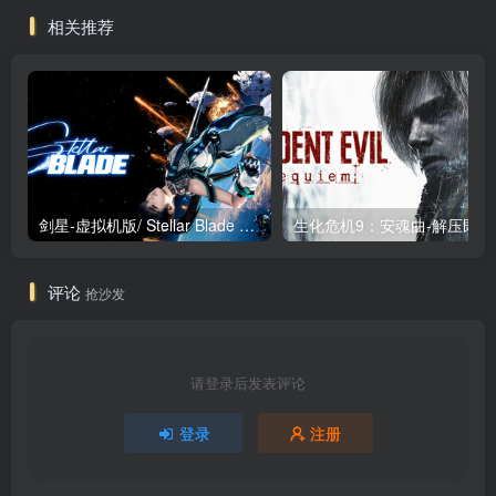
相关推荐
剑星-虚拟机版/ Stellar Blade v1.4.1|Build.19963153 终极版新补丁 送修改器 免安装中文版
生化危机9：安魂曲
评论
抢沙发
请登录后发表评论
登录
注册