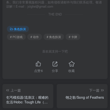
务。我们非常重视版权问题，如有侵权请邮件与我们联系处理。敬请
谅解！E-mail：jctgfei@gmail.com
THE END
角色扮演
# PC游戏
# 动作
# 角色扮演
# 卡牌
喜欢就支持一下吧
点赞
6
分享
收藏
上一篇
下一篇
乞丐模拟器/流浪汉：艰难的
翎之歌/Song of Feathers
生活/Hobo: Tough Life（单
机+联机）