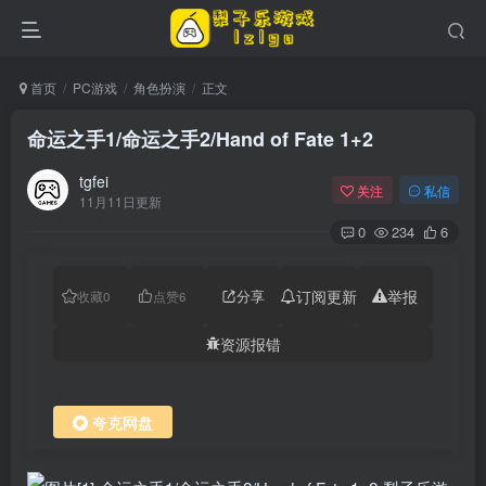
首页
PC游戏
角色扮演
正文
命运之手1/命运之手2/Hand of Fate 1+2
tgfei
关注
私信
11月11日更新
0
234
6
分享
订阅更新
举报
收藏
0
点赞
6
资源报错
夸克网盘