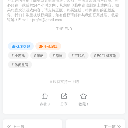
将上述内容用于商业或者非法用途，否则，一切后果请用户自负。您
必须在下载后的24个小时之内，从您的电脑中彻底删除上述内容。如
果您喜欢该游戏内容，请支持正版，购买注册，得到更好的正版服
务。我们非常重视版权问题，如有侵权请邮件与我们联系处理。敬请
谅解！E-mail：jctgfei@gmail.com
THE END
休闲益智
手机游戏
# 小游戏
# 策略
# 恐怖
# 可联机
# PC/手机双端
# 休闲益智
喜欢就支持一下吧
点赞
8
分享
收藏
1
上一篇
下一篇