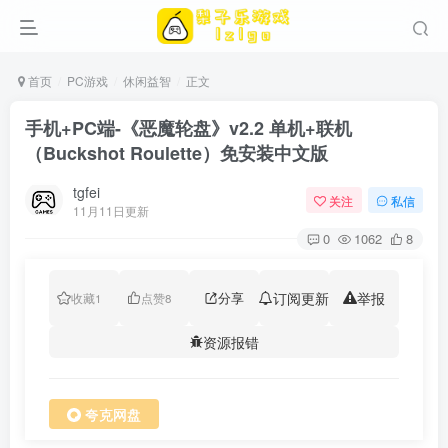
首页
PC游戏
休闲益智
正文
手机+PC端-《恶魔轮盘》v2.2 单机+联机
（Buckshot Roulette）免安装中文版
tgfei
关注
私信
11月11日更新
0
1062
8
分享
订阅更新
举报
收藏
1
点赞
8
资源报错
夸克网盘