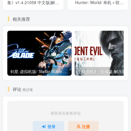
集》v1.4.21058 中文版|解压
Hunter: World/ 单机＋联机
即撸|
v15.23.00 全DLC 送修改器
+赠满金币.调查点.解锁集会.
相关推荐
任务板初始存档 免安装中文
版
剑星-虚拟机版/ Stellar Blade v1.4.1|Build.19963153 终极版新补丁 送修改器 免安装中文版
生化危机9：安魂曲
评论
抢沙发
请登录后发表评论
登录
注册