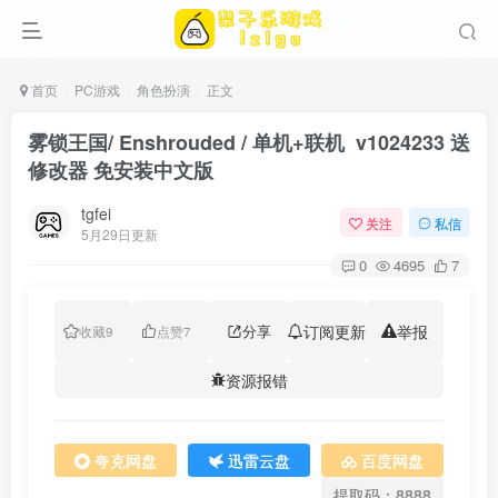
首页
PC游戏
角色扮演
正文
雾锁王国/ Enshrouded / 单机+联机 v1024233 送
修改器 免安装中文版
tgfei
关注
私信
5月29日更新
0
4695
7
分享
订阅更新
举报
收藏
9
点赞
7
资源报错
夸克网盘
迅雷云盘
百度网盘
提取码：8888