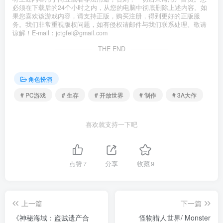
必须在下载后的24个小时之内，从您的电脑中彻底删除上述内容。如
果您喜欢该游戏内容，请支持正版，购买注册，得到更好的正版服
务。我们非常重视版权问题，如有侵权请邮件与我们联系处理。敬请
谅解！E-mail：jctgfei@gmail.com
THE END
角色扮演
# PC游戏
# 生存
# 开放世界
# 制作
# 3A大作
喜欢就支持一下吧
点赞
7
分享
收藏
9
上一篇
下一篇
《神秘海域：盗贼遗产合
怪物猎人世界/ Monster