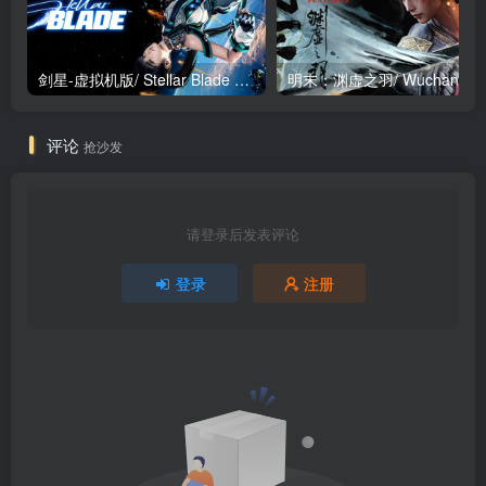
剑星-虚拟机版/ Stellar Blade v1.4.1|Build.19963153 终极版新补丁 送修改器 免安装中文版
明末：渊虚之羽/ Wuchan
评论
抢沙发
请登录后发表评论
登录
注册