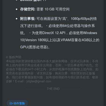
存储空间:
需要 10 GB 可用空间
附注事项:
可在画面设置为“高”、1080p/60fps的情
况下进行游戏。・必须使用64位处理器与操作系
统。 ・为使用DirectX 12 API，必须使用Windows
10(Version 1809以上)以及VRAM容量在4GB以上的
GPU(图形处理器)。
©
版权声明
本站提供的资源转载自国内外各大媒体和网络，仅供试玩体验；不得
将上述内容用于商业或者非法用途，否则，一切后果请用户自负。您
必须在下载后的24个小时之内，从您的电脑中彻底删除上述内容。如
果您喜欢该游戏内容，请支持正版，购买注册，得到更好的正版服
务。我们非常重视版权问题，如有侵权请邮件与我们联系处理。敬请
谅解！E-mail：jctgfei@gmail.com
THE END
动作冒险