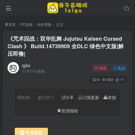
首页
PC游戏
动作冒险
正文
《咒术回战：双华乱舞 Jujutsu Kaisen Cursed
Clash 》 Build.14739909 全DLC 绿色中文版|解
压即撸|
tgfei
关注
私信
11月11日更新
0
553
11
分享
订阅更新
举报
收藏
0
点赞
11
资源报错
夸克网盘