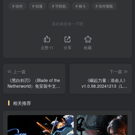
# 动作
# 动漫
# 可联机
# 格斗
# 动作冒险
喜欢就支持一下吧
点赞
11
分享
收藏
上一篇
下一篇
《黑白剑刃》（Blade of the
《崛起力量：添命人》
Netherworld）免安装中文
v1.0.98.20241213（Life
版|解压即撸|
Devotee）免安装中文版|解
压即撸|
相关推荐