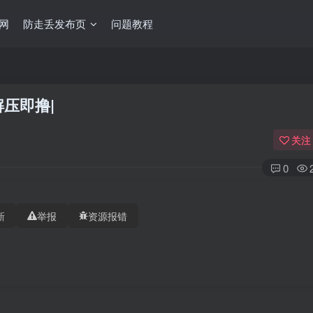
网
防走丢发布页
问题教程
|解压即撸|
关注
0
新
举报
资源报错