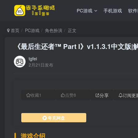
PC游戏
手机游戏
软件
首页
PC游戏
角色扮演
正文
《最后生还者™ Part I》v1.1.3.1中文版
tgfei
2月21日发布
分享
订阅更
收藏
1
点赞
8
夸克网盘
游戏介绍