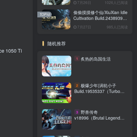
7月26日
1026人已阅读
版
偷偷摸摸修个仙/XiuXian Idle
TOP10
Cultivation Build.24389399
免安装中文版
7月27日
985人已阅读
随机推荐
e 1050 Ti
炙热的岛国生活
1
极爆少年|涡轮小子
2
Build.19535337（Turbo
Kid）免安装中文版
野兽传奇
3
v18996（Brutal Legend）
免安装中文版