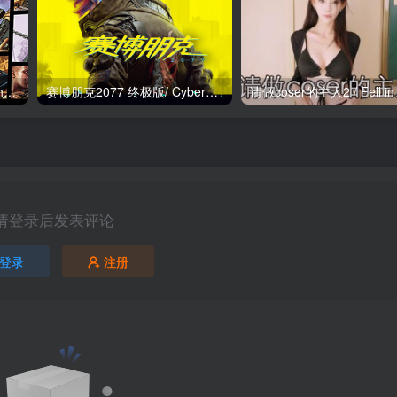
侠盗猎车手5|GTA5/Grand Theft Auto V Enhanced v1158.13 增强版 送修改器 免安装中文版
赛博朋克2077 终极版/ Cyberpunk 2077 v2.31a 全DLC 往日之影+附单独升级补丁+单独国语配音包 送修改器+300mod整合+赠完美存档+赠原声BGM+赠原画集 免安装中文版
请登录后发表评论
登录
注册