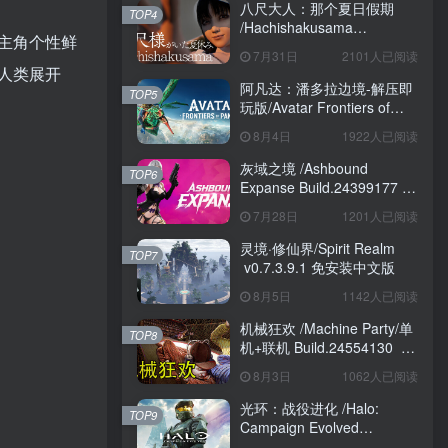
八尺大人：那个夏日假期
TOP4
/Hachishakusama
主角个性鲜
Build.24462853 免安装中文
7月31日
2101人已阅读
版
人类展开
阿凡达：潘多拉边境-解压即
TOP5
玩版/Avatar Frontiers of
Pandora Build.22429549 免
8月4日
1922人已阅读
安装中文版
灰域之境 /Ashbound
TOP6
Expanse Build.24399177 免
安装中文版
7月28日
1201人已阅读
灵境·修仙界/Spirit Realm
TOP7
v0.7.3.9.1 免安装中文版
8月5日
1142人已阅读
机械狂欢 /Machine Party/单
TOP8
机+联机 Build.24554130 免
安装中文版
8月3日
1062人已阅读
光环：战役进化 /Halo:
TOP9
Campaign Evolved
Build.24098876 免安装中文