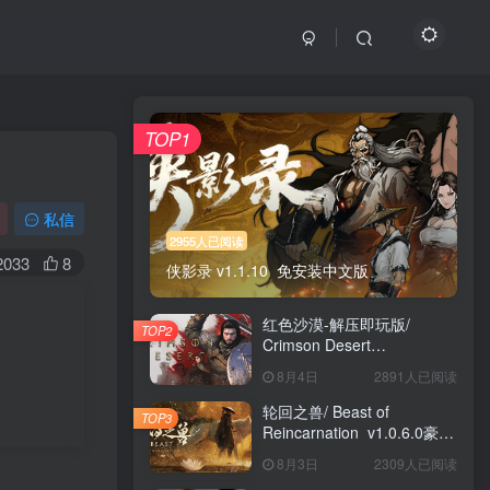
TOP1
私信
2955人已阅读
2033
8
侠影录 v1.1.10 免安装中文版
红色沙漠-解压即玩版/
TOP2
Crimson Desert
HYPERVISOR v1.14.00 免
8月4日
2891人已阅读
安装中文版
轮回之兽/ Beast of
TOP3
Reincarnation v1.0.6.0豪华
版 免安装中文版
8月3日
2309人已阅读