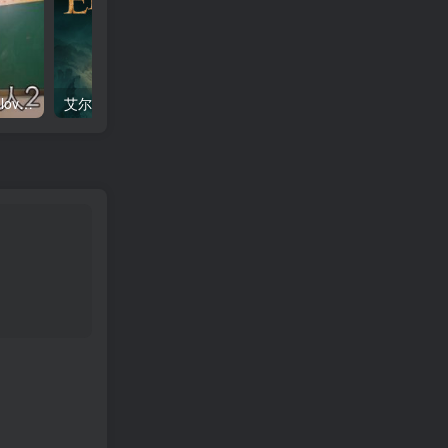
请做coser的主人2 / Fell in love with coser 2 免安装中文版
艾尔登法环 含黄金树幽影DLC/Elden Ring 单机+联机 v1.16.2+MOD+存档+修改器 免安装中文版