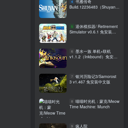
书雁传奇
4
Build.12236483（Shuyan
Saga）免安装中文版
退休模拟器/ Retirement
5
Simulator v0.6.1 免安装中
文版
墨水一族 单机+联机
6
v1.1.2（Inkbound）免安装
中文版
银河历险记3/Samorost
7
3 v1.467 免安装中文版
喵喵时光机：蒙克/Meow
8
Time Machine: Munch
疯人院
9