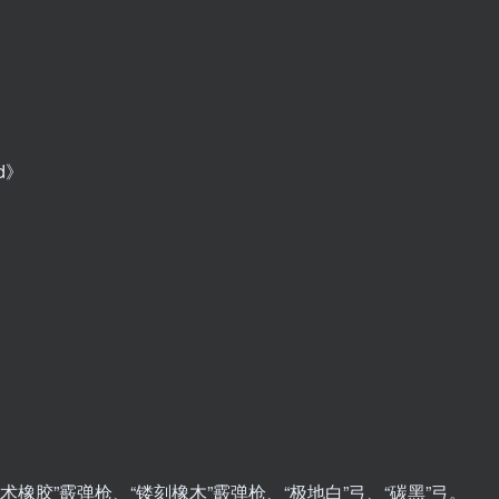
d》
战术橡胶”霰弹枪、“镂刻橡木”霰弹枪、“极地白”弓、“碳黑”弓。