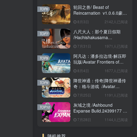
轮回之兽/ Beast of
TOP6
Reincarnation v1.0.6.0豪华
版 免安装中文版
8月3日
2142人已阅读
八尺大人：那个夏日假期
TOP7
/Hachishakusama
Build.24462853 免安装中文
7月31日
1971人已阅读
版
阿凡达：潘多拉边境-解压即
TOP8
玩版/Avatar Frontiers of
Pandora Build.22429549 免
8月4日
1677人已阅读
安装中文版
降世神通：传奇|降世神通传
TOP9
奇：格斗游戏 /Avatar
Legends The Fighting
7月25日
1191人已阅读
Game Build.24421547 免安
装英文版
灰域之境 /Ashbound
TOP10
Expanse Build.24399177 免
安装中文版
7月28日
1144人已阅读
随机推荐