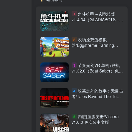
角斗机甲 – AI竞技场
1
v1.4.34（GLADIABOTS –
AI Combat Arena）免安装
中文版
农场捡鸡蛋模拟
2
器‌/Eggstreme Farming
v0.3.1 免安装中文版
节奏光剑VR 单机+联机
3
v1.32.0（Beat Saber）免安
装英文版
坟墓之外的故事：无目击
4
者/Tales Beyond The Tomb
– No Witnesses 免安装英文
版
内脏|血腥突击/Viscera
5
v1.0.0 免安装中文版