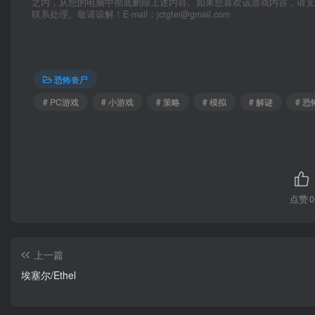
之内，从您的电脑中彻底删除上述内容。如果您喜欢该游戏内容，请
联系处理。敬请谅解！E-mail：jctgfei@gmail.com
恐怖丧尸
# PC游戏
# 小游戏
# 策略
# 模拟
# 解谜
# 恐
点赞
0
上一篇
埃塞尔/Ethel