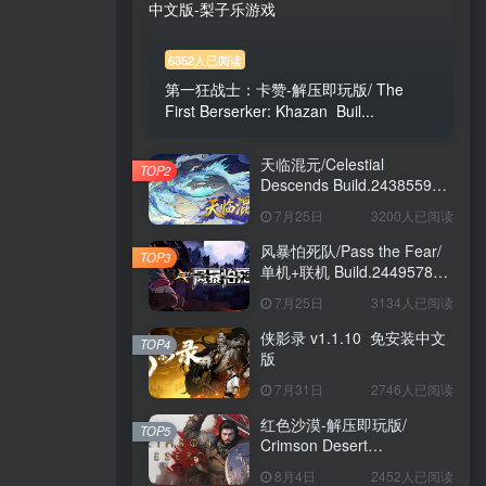
6352人已阅读
第一狂战士：卡赞-解压即玩版/ The
First Berserker: Khazan Buil...
天临混元/Celestial
TOP2
Descends Build.24385591
免安装中文版
7月25日
3200人已阅读
风暴怕死队/Pass the Fear/
TOP3
单机+联机 Build.24495782
送修改器 免安装中文版
7月25日
3134人已阅读
侠影录 v1.1.10 免安装中文
TOP4
版
7月31日
2746人已阅读
红色沙漠-解压即玩版/
TOP5
Crimson Desert
HYPERVISOR v1.14.00 免
8月4日
2452人已阅读
安装中文版