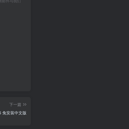
请邮件与我们
下一篇
黑暗世界：因与果/KARMA: The Dark World v20250626 免安装中文版