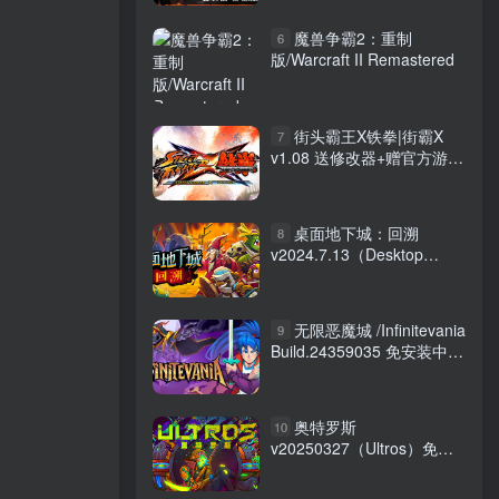
魔兽争霸2：重制
6
版/Warcraft II Remastered
街头霸王X铁拳|街霸X
7
v1.08 送修改器+赠官方游戏
操作指南PDF（Street
Fighter X Tekken）免安装
中文版
桌面地下城：回溯
8
v2024.7.13（Desktop
Dungeons Rewind）免安装
中文版
无限恶魔城 /Infinitevania
9
Build.24359035 免安装中文
版
奥特罗斯
10
v20250327（Ultros）免安
装中文版