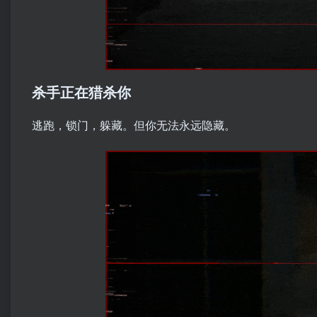
杀手正在猎杀你
逃跑，锁门，躲藏。但你无法永远隐藏。