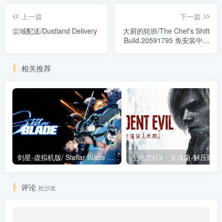
上一篇
下一篇
尘域配送/Dustland Delivery
大厨的轮班/The Chef’s Shift
Build.20591795 免安装中文
版
相关推荐
剑星-虚拟机版/ Stellar Blade v1.4.1|Build.19963153 终极版新补丁 送修改器 免安装中文版
生化危机9：安魂曲
评论
抢沙发