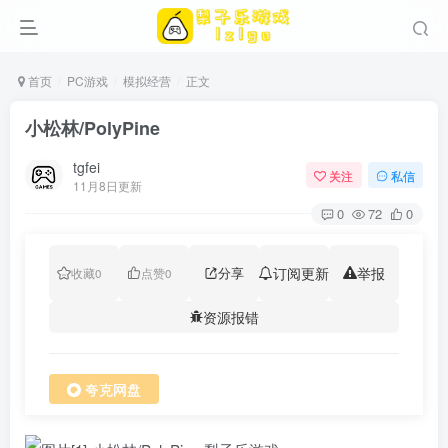
首页
PC游戏
模拟经营
正文
小松林/PolyPine
tgfei
关注
私信
11月8日更新
0
72
0
分享
订阅更新
举报
收藏
0
点赞
0
资源报错
夸克网盘