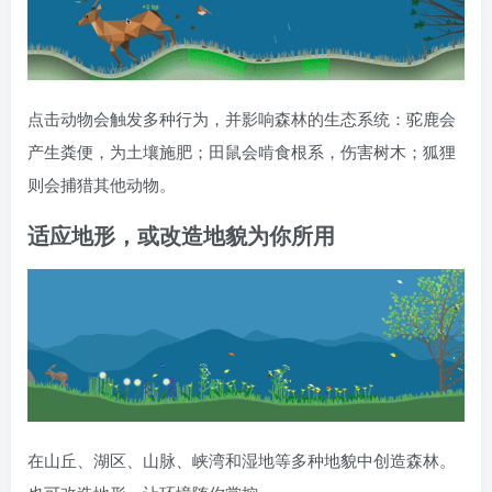
点击动物会触发多种行为，并影响森林的生态系统：驼鹿会
产生粪便，为土壤施肥；田鼠会啃食根系，伤害树木；狐狸
则会捕猎其他动物。
适应地形，或改造地貌为你所用
在山丘、湖区、山脉、峡湾和湿地等多种地貌中创造森林。