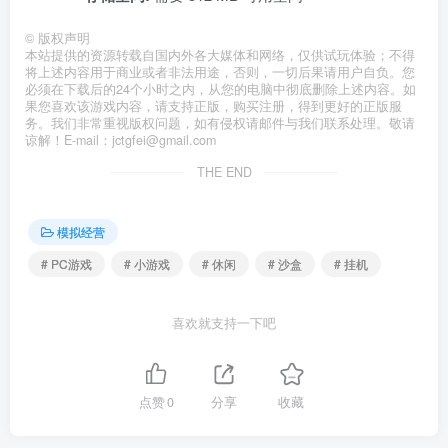
©
版权声明
本站提供的资源转载自国内外各大媒体和网络，仅供试玩体验；不得
将上述内容用于商业或者非法用途，否则，一切后果请用户自负。您
必须在下载后的24个小时之内，从您的电脑中彻底删除上述内容。如
果您喜欢该游戏内容，请支持正版，购买注册，得到更好的正版服
务。我们非常重视版权问题，如有侵权请邮件与我们联系处理。敬请
谅解！E-mail：jctgfei@gmail.com
THE END
模拟经营
# PC游戏
# 小游戏
# 休闲
# 沙盒
# 挂机
喜欢就支持一下吧
点赞
0
分享
收藏