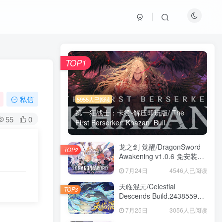
TOP1
私信
5955人已阅读
第一狂战士：卡赞-解压即玩版/ The
55
0
First Berserker: Khazan Buil...
龙之剑 觉醒/DragonSword
TOP2
Awakening v1.0.6 免安装中
文版
7月24日
4546人已阅读
天临混元/Celestial
TOP3
Descends Build.24385591
免安装中文版
7月25日
3056人已阅读