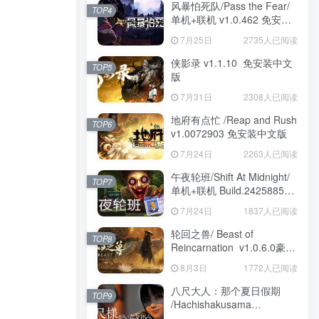
风暴怕死队/Pass the Fear/
TOP4
单机+联机 v1.0.462 免安装
中文版
7月25日
2735人已阅读
侠影录 v1.1.10 免安装中文
TOP5
版
7月31日
2308人已阅读
地府有点忙 /Reap and Rush
TOP6
v1.0072903 免安装中文版
7月24日
2263人已阅读
午夜轮班/Shift At Midnight/
TOP7
单机+联机 Build.24258857
免安装中文版
7月24日
1837人已阅读
轮回之兽/ Beast of
TOP8
Reincarnation v1.0.6.0豪华
版 免安装中文版
8月3日
1772人已阅读
八尺大人：那个夏日假期
TOP9
/Hachishakusama
Build.24462853 免安装中文