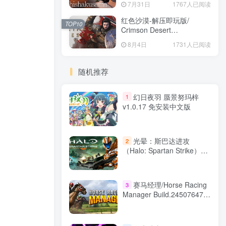
7月31日
1767人已阅读
版
红色沙漠-解压即玩版/
TOP10
Crimson Desert
HYPERVISOR v1.14.00 免
8月4日
1731人已阅读
安装中文版
随机推荐
幻日夜羽 蜃景努玛梓
1
v1.0.17 免安装中文版
光晕：斯巴达进攻
2
（Halo: Spartan Strike）免
安装中文版
赛马经理/Horse Racing
3
Manager Build.24507647
免安装中文版