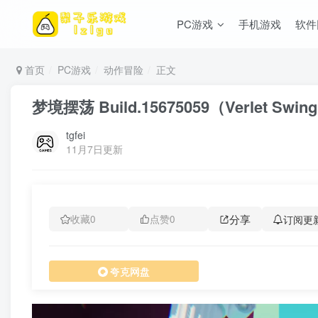
PC游戏
手机游戏
软件
首页
PC游戏
动作冒险
正文
梦境摆荡 Build.15675059（Verlet S
tgfei
11月7日更新
分享
订阅更
收藏
0
点赞
0
夸克网盘