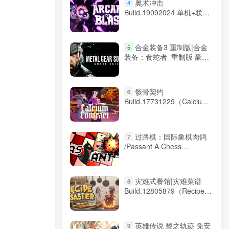
奥术冲击
4
Build.19092024 单机+联机
（Arcane Blast）免安装中
文版
合金装备3 重制版|合金
5
装备：食蛇者–重制版 豪华
版/METAL GEAR SOLID Δ
SNAKE EATER Digital
Deluxe Edition v1.2.4 送修
骸骨契约
6
改器 免安装中文版
Build.17731229（Calcium
Contract）免安装中文版
过路棋：国际象棋肉鸽
7
/Passant A Chess
Roguelike v1.1.2 免安装中
文版
灾难式餐馆|灾难菜谱
8
Build.12805879（Recipe
for Disaster）免安装中文版
英雄传说 黎之轨迹 免安
9