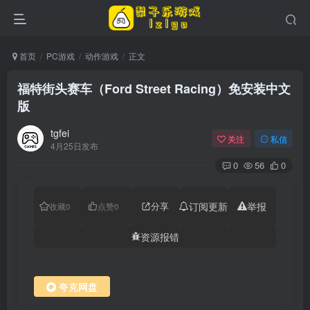
首页
PC游戏
动作游戏
正文
福特街头赛车（Ford Street Racing）免安装中文
版
tgfei
关注
私信
4月25日发布
0
56
0
分享
订阅更新
举报
收藏
0
点赞
0
资源报错
夸克网盘