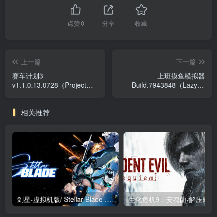
点赞
0
分享
收藏
上一篇
下一篇
赛车计划3
上班摸鱼模拟器
v1.1.0.13.0728（Project
Build.7943848（Lazy at
CARS 3）免安装中文版
work）免安装中文版
相关推荐
剑星-虚拟机版/ Stellar Blade v1.4.1|Build.19963153 终极版新补丁 送修改器 免安装中文版
生化危机9：安魂曲