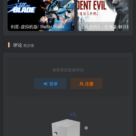
剑星-虚拟机版/ Stellar Blade v1.4.1|Build.19963153 终极版新补丁 送修改器 免安装中文版
生化危机9：安魂曲
评论
抢沙发
请登录后发表评论
登录
注册