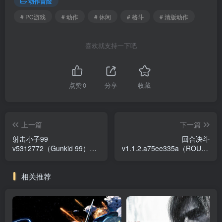
动作冒险
# PC游戏
# 动作
# 休闲
# 格斗
# 清版动作
喜欢就支持一下吧
点赞
0
分享
收藏
上一篇
下一篇
射击小子99
回合决斗
v5312772（Gunkid 99）免
v1.1.2.a75ee335a（ROUNDS
安装中文版
免安装中文版
相关推荐