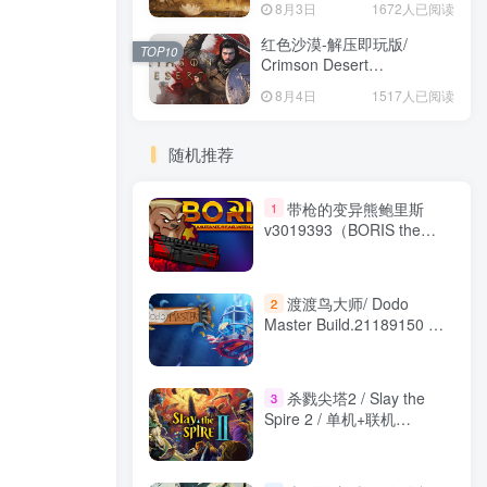
8月3日
1672人已阅读
红色沙漠-解压即玩版/
TOP10
Crimson Desert
HYPERVISOR v1.14.00 免
8月4日
1517人已阅读
安装中文版
随机推荐
带枪的变异熊鲍里斯
1
v3019393（BORIS the
Mutant Bear with a Gun）
免安装中文版
渡渡鸟大师/ Dodo
2
Master Build.21189150 免
安装中文版
杀戮尖塔2 / Slay the
3
Spire 2 / 单机+联机
v0.110.1 送修改器 免安装
中文版