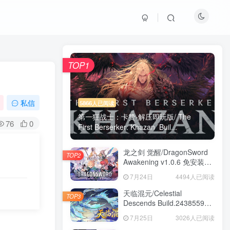
TOP1
私信
5866人已阅读
第一狂战士：卡赞-解压即玩版/ The
76
0
First Berserker: Khazan Buil...
龙之剑 觉醒/DragonSword
TOP2
Awakening v1.0.6 免安装中
文版
7月24日
4494人已阅读
天临混元/Celestial
TOP3
Descends Build.24385591
免安装中文版
7月25日
3026人已阅读