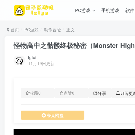
PC游戏
手机游戏
软件
首页
PC游戏
动作冒险
正文
怪物高中之骷髅终极秘密（Monster High S
tgfei
11月19日更新
分享
订阅更
收藏
0
点赞
0
夸克网盘