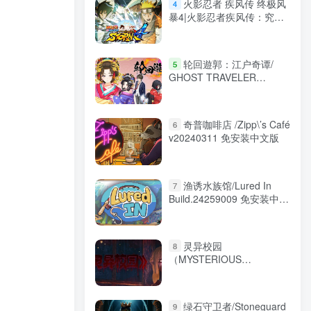
火影忍者 疾风传 终极风
4
暴4|火影忍者疾风传：究极
忍者风暴4 博人之路
v1.12.00 送修改器 赠个人手
打全20位师傅解锁存档
轮回遊郭：江户奇谭/
5
（NARUTO SHIPPUDEN:
GHOST TRAVELER
Ultimate Ninja STORM 4）
Adventures in Edo
免安装中文版
Build.20295787 免安装中文
版
奇普咖啡店 /Zipp\’s Café
6
v20240311 免安装中文版
渔诱水族馆/Lured In
7
Build.24259009 免安装中文
版
灵异校园
8
（MYSTERIOUS
SCHOOL）免安装中文版
绿石守卫者/Stoneguard
9