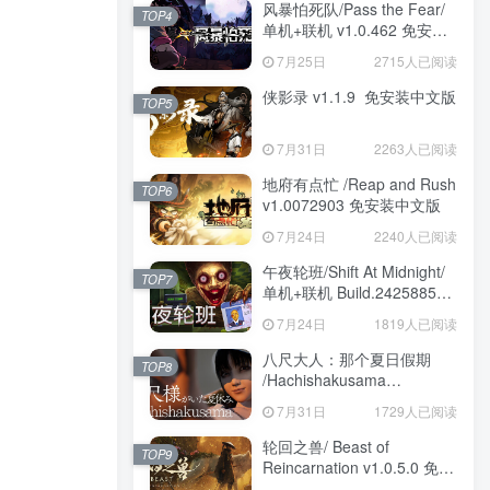
风暴怕死队/Pass the Fear/
TOP4
单机+联机 v1.0.462 免安装
中文版
7月25日
2715人已阅读
侠影录 v1.1.9 免安装中文版
TOP5
7月31日
2263人已阅读
地府有点忙 /Reap and Rush
TOP6
v1.0072903 免安装中文版
7月24日
2240人已阅读
午夜轮班/Shift At Midnight/
TOP7
单机+联机 Build.24258857
免安装中文版
7月24日
1819人已阅读
八尺大人：那个夏日假期
TOP8
/Hachishakusama
Build.24462853 免安装中文
7月31日
1729人已阅读
版
轮回之兽/ Beast of
TOP9
Reincarnation v1.0.5.0 免安
装中文版