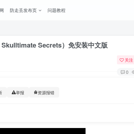
网
防走丢发布页
问题教程
kulltimate Secrets）免安装中文版
关注
0
新
举报
资源报错