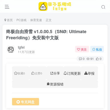
首页
PC游戏
体育竞速
正文
​终极自由滑雪 v1.0.00.5（SNØ: Ultimate
Freeriding）免安装中文版
tgfei
关注
私信
11月7日更新
0
91
0
分享
订阅更新
举报
收藏
0
点赞
0
资源报错
夸克网盘