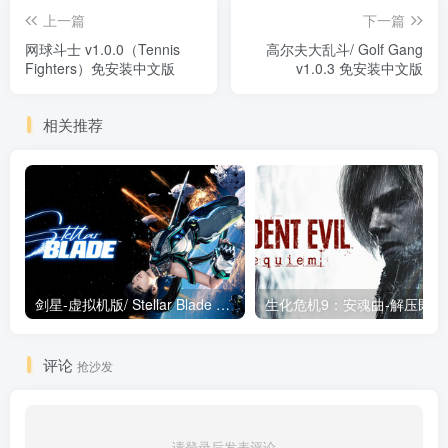
上一篇
下一篇
网球斗士 v1.0.0（Tennis
高尔夫大乱斗/ Golf Gang
Fighters）免安装中文版
v1.0.3 免安装中文版
相关推荐
剑星-虚拟机版/ Stellar Blade v1.4.1|Build.19963153 终极版新补丁 送修改器 免安装中文版
生化危机9：安魂曲
评论
抢沙发
请登录后发表评论