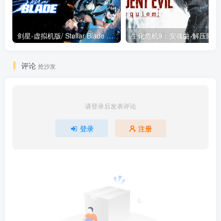
剑星-虚拟机版/ Stellar Blade v1.4.1|Build.19963153 终极版新补丁 送修改器 免安装中文版
生化危机9：安魂曲
评论
抢沙发
请登录后发表评论
登录
注册