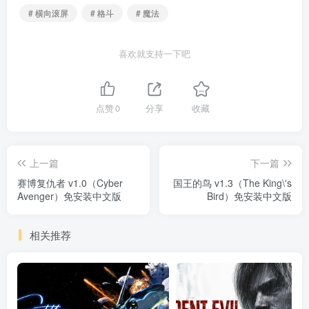
# 横向滚屏
# 格斗
# 魔法
喜欢就支持一下吧
点赞
0
分享
收藏
上一篇
下一篇
赛博复仇者 v1.0（Cyber
国王的鸟 v1.3（The King\'s
Avenger）免安装中文版
Bird）免安装中文版
相关推荐