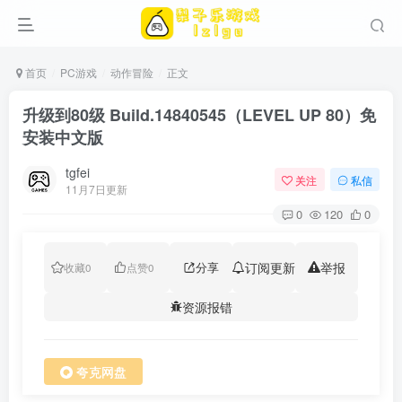
首页
PC游戏
动作冒险
正文
升级到80级 Build.14840545（LEVEL UP 80）免
安装中文版
tgfei
关注
私信
11月7日更新
0
120
0
分享
订阅更新
举报
收藏
0
点赞
0
资源报错
夸克网盘