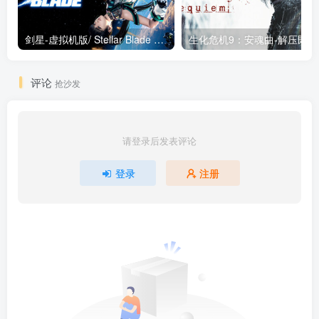
剑星-虚拟机版/ Stellar Blade v1.4.1|Build.19963153 终极版新补丁 送修改器 免安装中文版
生化危机9：安魂曲
评论
抢沙发
请登录后发表评论
登录
注册