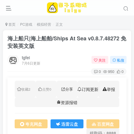
首页
PC游戏
模拟经营
正文
海上船只|海上船舶/Ships At Sea v0.8.7.48272 免
安装英文版
tgfei
关注
私信
7月6日更新
0
950
0
分享
订阅更新
举报
收藏
2
点赞
0
资源报错
夸克网盘
迅雷云盘
百度网盘
提取码：8888