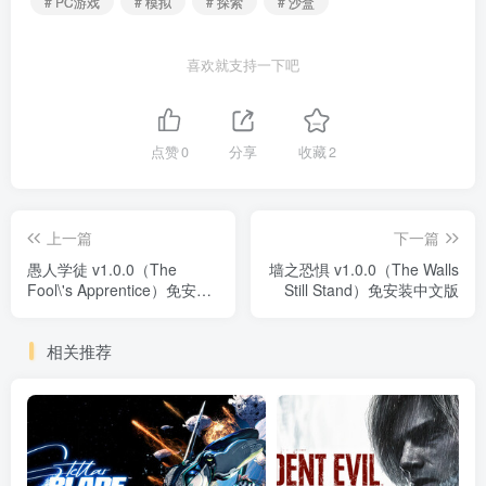
# PC游戏
# 模拟
# 探索
# 沙盒
喜欢就支持一下吧
点赞
0
分享
收藏
2
上一篇
下一篇
愚人学徒 v1.0.0（The
墙之恐惧 v1.0.0（The Walls
Fool\'s Apprentice）免安装
Still Stand）免安装中文版
中文版
相关推荐