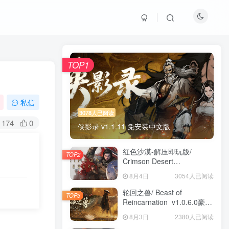
TOP1
私信
3078人已阅读
174
0
侠影录 v1.1.11 免安装中文版
红色沙漠-解压即玩版/
TOP2
Crimson Desert
HYPERVISOR v1.14.00 免
8月4日
3054人已阅读
安装中文版
轮回之兽/ Beast of
TOP3
Reincarnation v1.0.6.0豪华
版 免安装中文版
8月3日
2380人已阅读