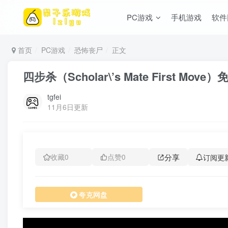
PC游戏
手机游戏
软件
首页
PC游戏
恐怖丧尸
正文
四步杀（Scholar\’s Mate First Mov
tgfei
11月6日更新
分享
订阅更
收藏
0
点赞
0
夸克网盘