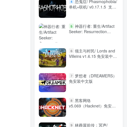
恐鬼症/ Phasmophobia/
4
单机+联机/ v0.17.1.5 支持
VR 免安装中文版
神器行者: 重生/Artifact
5
Seeker: Resurrection
v1.4.12 免安装中文版
领主与村民/ Lords and
6
Villeins v1.6.15 免安装中文
版
梦想者（DREAMERS）
7
免安装中文版
黑客网络
8
v5.069（Hacknet）免安装
中文版
林葬屋前传：冥声/
9