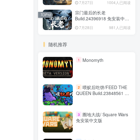
7月27日
1004人已阅读
宗门最后的长老
TOP10
Build.24396918 免安装中文
版
7月28日
981人已阅读
随机推荐
Monomyth
1
喂蚁后吃饼/FEED THE
2
QUEEN Build.23848561 免
安装中文版
圈地大战/ Square Wars
3
免安装中文版