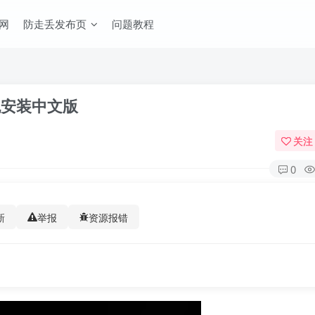
网
防走丢发布页
问题教程
e）免安装中文版
关注
0
新
举报
资源报错