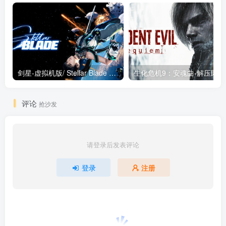
剑星-虚拟机版/ Stellar Blade v1.4.1|Build.19963153 终极版新补丁 送修改器 免安装中文版
生化危机9：安魂曲
评论
抢沙发
请登录后发表评论
登录
注册