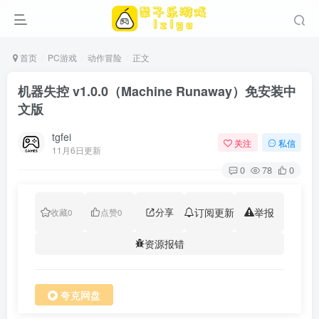
首页
PC游戏
动作冒险
正文
机器失控 v1.0.0（Machine Runaway）免安装中
文版
tgfei
关注
私信
11月6日更新
0
78
0
分享
订阅更新
举报
收藏
0
点赞
0
资源报错
夸克网盘