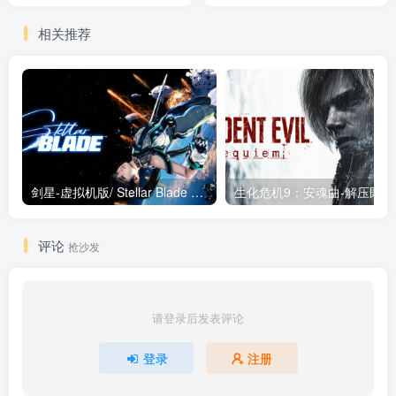
相关推荐
剑星-虚拟机版/ Stellar Blade v1.4.1|Build.19963153 终极版新补丁 送修改器 免安装中文版
生化危机9：安魂曲
评论
抢沙发
请登录后发表评论
登录
注册