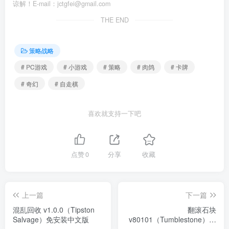
谅解！E-mail：jctgfei@gmail.com
THE END
策略战略
# PC游戏
# 小游戏
# 策略
# 肉鸽
# 卡牌
# 奇幻
# 自走棋
喜欢就支持一下吧
点赞
0
分享
收藏
上一篇
下一篇
混乱回收 v1.0.0（Tipston
翻滚石块
Salvage）免安装中文版
v80101（Tumblestone）免
安装中文版