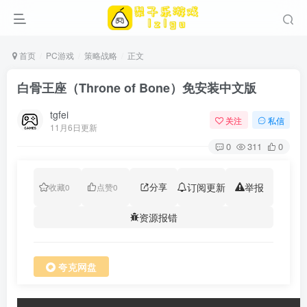
首页
PC游戏
策略战略
正文
白骨王座（Throne of Bone）免安装中文版
tgfei
关注
私信
11月6日更新
0
311
0
分享
订阅更新
举报
收藏
0
点赞
0
资源报错
夸克网盘