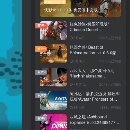
2900人已阅读
侠影录 v1.1.10 免安装中文版
红色沙漠-解压即玩版/
TOP2
Crimson Desert
HYPERVISOR v1.14.00 免
8月4日
2805人已阅读
安装中文版
轮回之兽/ Beast of
TOP3
Reincarnation v1.0.6.0豪华
版 免安装中文版
8月3日
2269人已阅读
八尺大人：那个夏日假期
TOP4
/Hachishakusama
Build.24462853 免安装中文
7月31日
2078人已阅读
版
阿凡达：潘多拉边境-解压即
TOP5
玩版/Avatar Frontiers of
Pandora Build.22429549 免
8月4日
1883人已阅读
安装中文版
灰域之境 /Ashbound
TOP6
Expanse Build.24399177 免
安装中文版