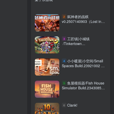
弑神者的战棋
2
v0.2507140903（Lost in
Prayer）免安装中文版
工匠镇|小城镇
3
/Tinkertown
Build.20285714 免安装中文
版
小小暖屋|小空间/Small
4
Spaces Build.23921002 免
安装中文版
鱼屋模拟器/Fish House
5
Simulator Build.23430858
免安装中文版
Clank!
6