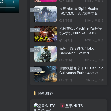
7月28日
1188人已阅读
灵境·修仙界/Spirit Realm
TOP7
v0.7.3.9.1 免安装中文版
8月5日
1104人已阅读
机械狂欢 /Machine Party/单
TOP8
机+联机 Build.24554130 免
安装中文版
8月3日
1038人已阅读
光环：战役进化 /Halo:
TOP9
Campaign Evolved
Build.24098876 免安装中文
7月26日
1017人已阅读
版
偷偷摸摸修个仙/XiuXian Idle
TOP10
Cultivation Build.24389399
免安装中文版
7月27日
968人已阅读
随机推荐
坚果/NUTS
1