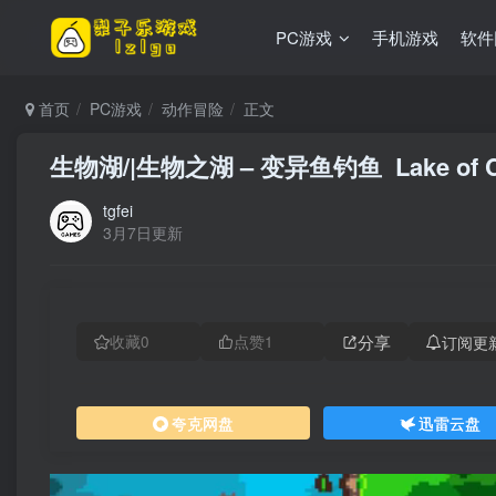
PC游戏
手机游戏
软件
首页
PC游戏
动作冒险
正文
生物湖/|生物之湖 – 变异鱼钓鱼 Lake of Cr
tgfei
3月7日更新
分享
订阅更
收藏
0
点赞
1
夸克网盘
迅雷云盘