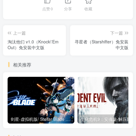
点赞
0
分享
收藏
上一篇
下一篇
淘汰他们 v1.0（Knock\'Em
寻星者（Starshifter）免安装
Out）免安装中文版
中文版
相关推荐
剑星-虚拟机版/ Stellar Blade v1.4.1|Build.19963153 终极版新补丁 送修改器 免安装中文版
生化危机9：安魂曲