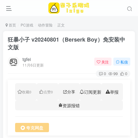
首页
PC游戏
动作冒险
正文
狂暴小子 v20240801（Berserk Boy）免安装中
文版
tgfei
关注
私信
11月6日更新
0
99
0
分享
订阅更新
举报
收藏
0
点赞
0
资源报错
夸克网盘