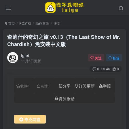
首页
PC游戏
动作冒险
正文
查迪什的奇幻之旅 v0.13（The Last Show of Mr.
Chardish）免安装中文版
tgfei
关注
私信
11月6日更新
0
46
0
分享
订阅更新
举报
收藏
0
点赞
0
资源报错
夸克网盘