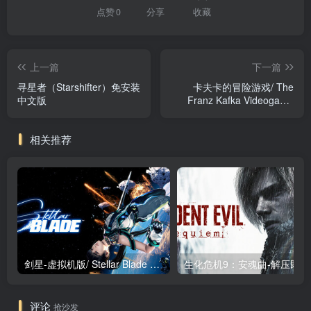
点赞
0
分享
收藏
上一篇
下一篇
寻星者（Starshifter）免安装
卡夫卡的冒险游戏/ The
中文版
Franz Kafka Videogame
v1736211 免安装中文版
相关推荐
剑星-虚拟机版/ Stellar Blade v1.4.1|Build.19963153 终极版新补丁 送修改器 免安装中文版
生化危机9：安魂曲
评论
抢沙发