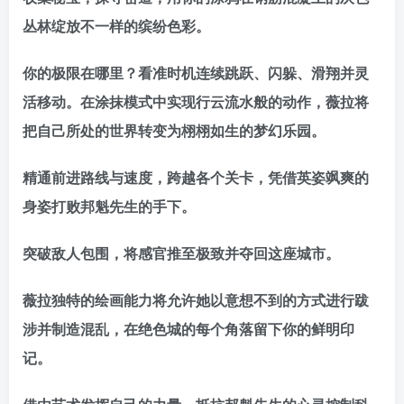
丛林绽放不一样的缤纷色彩。
你的极限在哪里？看准时机连续跳跃、闪躲、滑翔并灵
活移动。在涂抹模式中实现行云流水般的动作，薇拉将
把自己所处的世界转变为栩栩如生的梦幻乐园。
精通前进路线与速度，跨越各个关卡，凭借英姿飒爽的
身姿打败邦魁先生的手下。
突破敌人包围，将感官推至极致并夺回这座城市。
薇拉独特的绘画能力将允许她以意想不到的方式进行跋
涉并制造混乱，在绝色城的每个角落留下你的鲜明印
记。