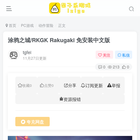
首页
PC游戏
动作冒险
正文
涂鸦之城/RKGK Rakugaki 免安装中文版
tgfei
关注
私信
11月27日更新
0
213
0
分享
订阅更新
举报
收藏
0
点赞
0
资源报错
夸克网盘