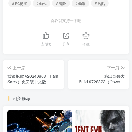
# PC游戏
# 动作
# 冒险
# 动漫
# 跑酷
喜欢就支持一下吧
点赞
0
分享
收藏
上一篇
下一篇
我很抱歉 v20240808（I am
逃出百慕大
Sorry）免安装中文版
Build.9728823（Down in
Bermuda）免安装中文版
相关推荐