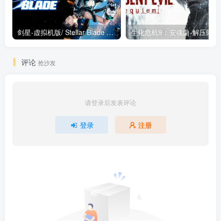
剑星-虚拟机版/ Stellar Blade v1.4.1|Build.19963153 终极版新补丁 送修改器 免安装中文版
生化危机9：安魂曲
评论
抢沙发
请登录后发表评论
登录
注册