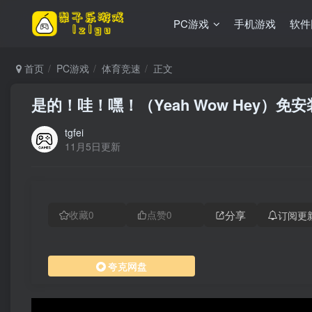
PC游戏
手机游戏
软件
首页
PC游戏
体育竞速
正文
是的！哇！嘿！（Yeah Wow Hey）免
tgfei
11月5日更新
分享
订阅更
收藏
0
点赞
0
夸克网盘