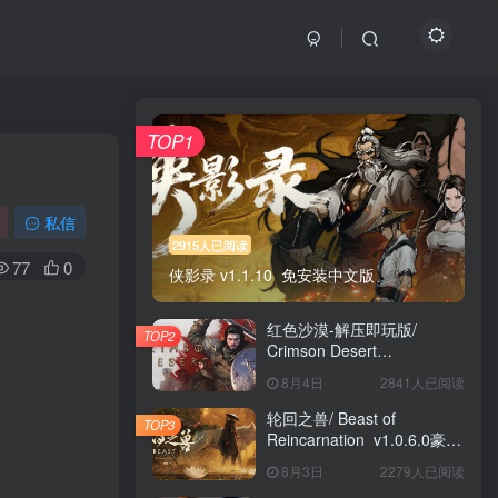
TOP1
私信
2915人已阅读
77
0
侠影录 v1.1.10 免安装中文版
红色沙漠-解压即玩版/
TOP2
Crimson Desert
HYPERVISOR v1.14.00 免
8月4日
2841人已阅读
安装中文版
轮回之兽/ Beast of
TOP3
Reincarnation v1.0.6.0豪华
版 免安装中文版
8月3日
2279人已阅读