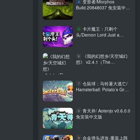
变形者/Morphos
4
Build.20848037 免安装中文
版
卡片魔王：只剩个
5
头/Demon Lord Just a
Block v260629 免安装中文
版
《我的幻想乡/天空城幻
6
想》 v2.4.1（The
Leviathan’s Fantasy）免安
装中文版|解压即撸|
仓鼠球：马铃薯大逃亡/
7
Hamsterball: Potato’s Great
Escape v20240913 免安装
中文版
青天井/ Aotenjo v0.6.0.0
8
免安装中文版
合金弹头进攻-重装上阵
9