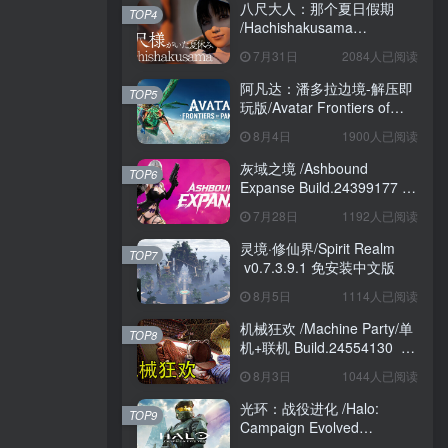
八尺大人：那个夏日假期
TOP4
/Hachishakusama
Build.24462853 免安装中文
7月31日
2084人已阅读
版
阿凡达：潘多拉边境-解压即
TOP5
玩版/Avatar Frontiers of
Pandora Build.22429549 免
8月4日
1900人已阅读
安装中文版
灰域之境 /Ashbound
TOP6
Expanse Build.24399177 免
安装中文版
7月28日
1192人已阅读
灵境·修仙界/Spirit Realm
TOP7
v0.7.3.9.1 免安装中文版
8月5日
1114人已阅读
机械狂欢 /Machine Party/单
TOP8
机+联机 Build.24554130 免
安装中文版
8月3日
1044人已阅读
光环：战役进化 /Halo:
TOP9
Campaign Evolved
Build.24098876 免安装中文