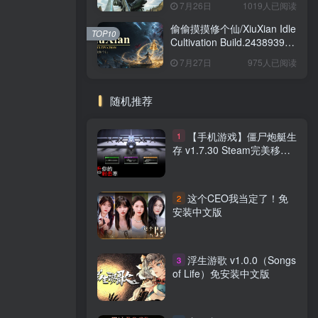
7月26日
1019人已阅读
版
偷偷摸摸修个仙/XiuXian Idle
TOP10
Cultivation Build.24389399
免安装中文版
7月27日
975人已阅读
随机推荐
【手机游戏】僵尸炮艇生
1
存 v1.7.30 Steam完美移植
直装版
这个CEO我当定了！免
2
安装中文版
浮生游歌 v1.0.0（Songs
3
of Life）免安装中文版