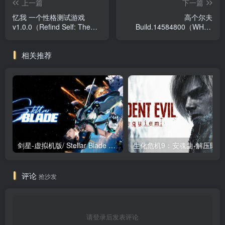
上一篇
下一篇
忆我 一个性格测试游戏
高个尔夫
v1.0.0（Refind Self: The
Build.14584800（WHAT
Personality Test Game）免
THE GOLF?）免安装中文版
安装中文版
相关推荐
剑星-虚拟机版/ Stellar Blade v1.4.1|Build.19963153 终极版新补丁 送修改器 免安装中文版
生化危机9：安魂曲
评论
抢沙发
请登录后发表评论