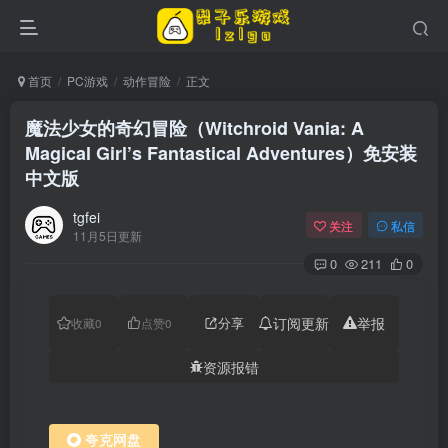
首页
PC游戏
动作冒险
正文
魔法少女的奇幻冒险（Witchroid Vania: A
Magical Girl’s Fantastical Adventures）免安装
中文版
tgfei
关注
私信
11月5日更新
0
211
0
分享
订阅更新
举报
收藏
0
点赞
0
资源报错
夸克网盘