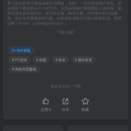
将上述内容用于商业或者非法用途，否则，一切后果请用户自负。您
必须在下载后的24个小时之内，从您的电脑中彻底删除上述内容。如
果您喜欢该游戏内容，请支持正版，购买注册，得到更好的正版服
务。我们非常重视版权问题，如有侵权请邮件与我们联系处理。敬请
谅解！E-mail：jctgfei@gmail.com
THE END
动作冒险
# PC游戏
# 探索
# 砍杀
# 横向滚屏
# 类银河恶魔城
喜欢就支持一下吧
点赞
0
分享
收藏