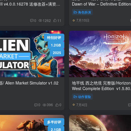
器+满资源
Dawn of War – Definitive Edition v2.9.2 免安
人口初始存档 免安装中文版
中文版
角色扮演
7月10日
0
1262
11
特别好评
1.2GB
2025
en Market Simulator v1.02
地平线 西之绝境 完整版/Horizon F
West Complete Edition v1.5.80.0 送修改器+一
周目速通存档 免安装中文版
动作冒险
7月4日
0
396
0
多半好评
2.1GB