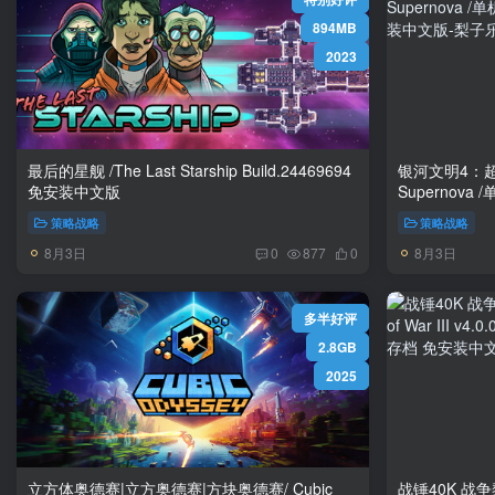
894MB
2023
最后的星舰 /The Last Starship Build.24469694
银河文明4：超新星/ 
免安装中文版
Supernova /单机+联机 v
免安装中文版
策略战略
策略战略
8月3日
8月3日
0
877
0
多半好评
2.8GB
2025
立方体奥德赛|立方奥德赛|方块奥德赛/ Cubic
战锤40K 战争黎明