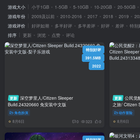
游戏大小
小于1GB
1-5GB
5-10GB
10-20GB
20-50GB
游戏年份
2009及以前
2010-2016
2017
2018
2019
20
游戏评价
好评如潮
多半好评
多半差评
好评
差评
特别
排序
更新
浏览
点赞
评论
特别好评
391.5MB
2022
深空梦里人/Citizen Sleeper
公民觉
更新
更新
Build.24320660 免安装中文版
之旅/ Citizen S
角色扮演
动作冒险
8月6日
8月6日
0
323
0
特别好评