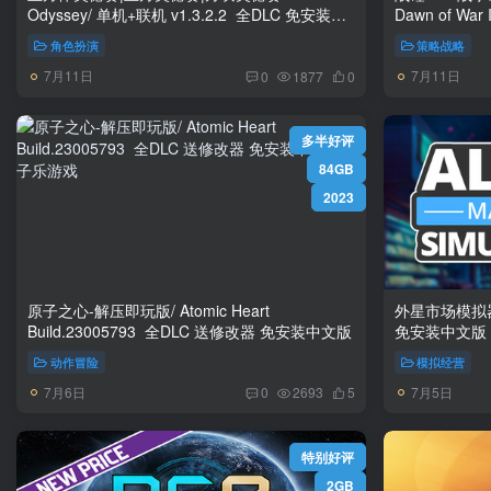
Odyssey/ 单机+联机 v1.3.2.2 全DLC 免安装中
Dawn of War III v4.0.0.16278 送修改
文版
角色扮演
策略战略
7月11日
7月11日
0
1877
0
多半好评
84GB
2023
原子之心-解压即玩版/ Atomic Heart
外星市场模拟器/ Ali
Build.23005793 全DLC 送修改器 免安装中文版
免安装中文版
动作冒险
模拟经营
7月6日
7月5日
0
2693
5
特别好评
2GB