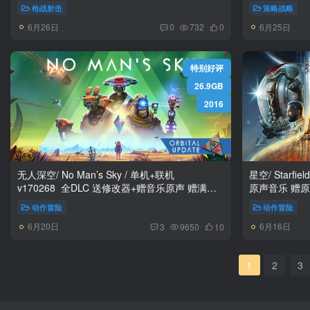
枪战射击
策略战略
6月26日
6月25日
0
732
0
特别好评
26.9GB
2016
无人深空/ No Man’s Sky / 单机+联机
星空/ Starfie
v170268 全DLC 送修改器+赠音乐原声 赠满金
原声音乐 赠
币.水荫.纳米星团初始存档 免安装中文版
全能力和技能
动作冒险
动作冒险
6月20日
6月16日
3
9650
10
1
2
3