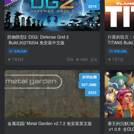
2014
防御阵型2 /DG2: Defense Grid 2
行星的毁灭：泰坦/Pl
Build.20278204 免安装中文版
策略战略
策略战略
7月2日
7月1日
0
1097
0
好评如潮
937.3MB
2025
金属花园/ Metal Garden v2.7.2 免安装英文版
塞壬的沉默|海妖的沉