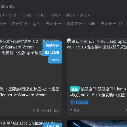
50GB以上
20
2021
2022
2023
2024
2025
2026
好评
差评如潮
暂无
褒贬不一
特别差评
4GB
褒贬不一（11
特别好评
521.3MB
2025
醒2：星际航程|深空梦里人2：逐星
跳跃空间|跃迁空间/ Jump S
更新
leeper 2: Starward Vector
+联机 v0.7.15.13 免安装中文版
Build.24313348 免安装中文版
枪战射击
8月5日
0
584
0
多半好评