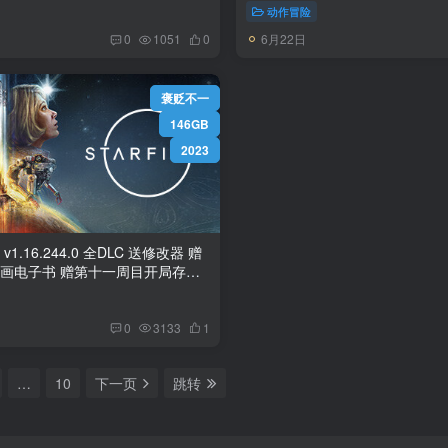
动作冒险
6月22日
0
1051
0
褒贬不一
146GB
2023
ld v1.16.244.0 全DLC 送修改器 赠
原画电子书 赠第十一周目开局存档.
满级 免安装中文版
0
3133
1
…
10
下一页
跳转