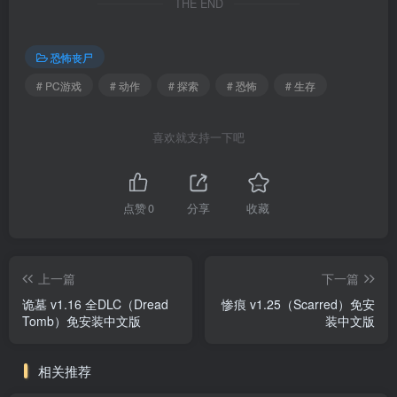
THE END
恐怖丧尸
# PC游戏
# 动作
# 探索
# 恐怖
# 生存
喜欢就支持一下吧
点赞
0
分享
收藏
上一篇
下一篇
诡墓 v1.16 全DLC（Dread
惨痕 v1.25（Scarred）免安
Tomb）免安装中文版
装中文版
相关推荐