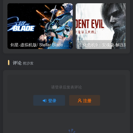
剑星-虚拟机版/ Stellar Blade v1.4.1|Build.19963153 终极版新补丁 送修改器 免安装中文版
生化危机9：安魂曲
评论
抢沙发
请登录后发表评论
登录
注册