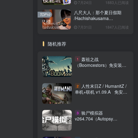
7月24日
1883人已阅读
八尺大人：那个夏日假期
TOP10
/Hachishakusama
Build.24462853 免安装中文
7月31日
1847人已阅读
版
随机推荐
轰祖之战
1
（Boomcestors）免安装中
文版
人性末日Z / HumanitZ /
2
单机+联机 v1.09.A 免安装
中文版
验尸模拟器
3
v264.704（Autopsy
Simulator）免安装中文版