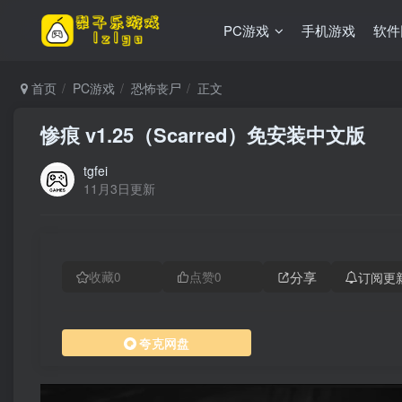
PC游戏
手机游戏
软件
首页
PC游戏
恐怖丧尸
正文
惨痕 v1.25（Scarred）免安装中文版
tgfei
11月3日更新
分享
订阅更
收藏
0
点赞
0
夸克网盘