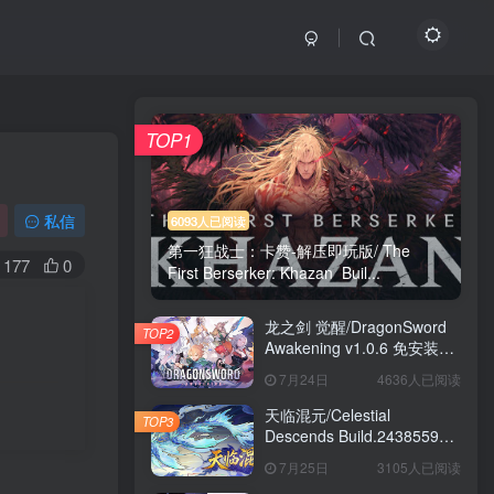
TOP1
私信
6093人已阅读
第一狂战士：卡赞-解压即玩版/ The
177
0
First Berserker: Khazan Buil...
龙之剑 觉醒/DragonSword
TOP2
Awakening v1.0.6 免安装中
文版
7月24日
4636人已阅读
天临混元/Celestial
TOP3
Descends Build.24385591
免安装中文版
7月25日
3105人已阅读