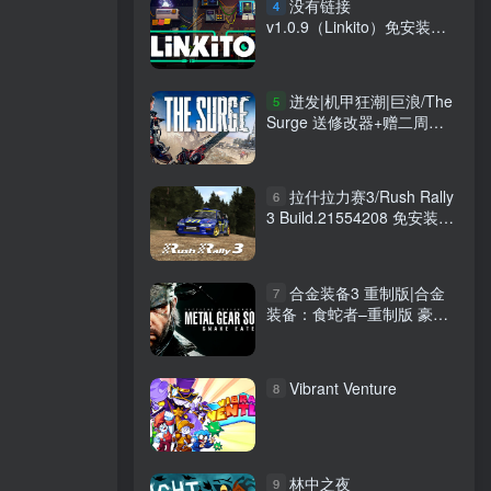
没有链接
4
v1.0.9（Linkito）免安装中
文版
迸发|机甲狂潮|巨浪/The
5
Surge 送修改器+赠二周目
+全BOSS武器2.0完成+植入
物基本收集+全套装收集存
档 免安装中文版
拉什拉力赛3/Rush Rally
6
3 Build.21554208 免安装中
文版
合金装备3 重制版|合金
7
装备：食蛇者–重制版 豪华
版/METAL GEAR SOLID Δ
SNAKE EATER Digital
Deluxe Edition v1.2.4 送修
Vibrant Venture
8
改器 免安装中文版
林中之夜
9