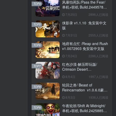
风暴怕死队/Pass the Fear/
TOP4
单机+联机 Build.24495782
送修改器 免安装中文版
7月25日
2896人已阅读
侠影录 v1.1.10 免安装中文
TOP5
版
7月31日
2555人已阅读
地府有点忙 /Reap and Rush
TOP6
v1.0072903 免安装中文版
7月24日
2286人已阅读
红色沙漠-解压即玩版/
TOP7
Crimson Desert
HYPERVISOR v1.14.00 免
8月4日
1997人已阅读
安装中文版
轮回之兽/ Beast of
TOP8
Reincarnation v1.0.6.0豪华
版 免安装中文版
8月3日
1936人已阅读
午夜轮班/Shift At Midnight/
TOP9
单机+联机 Build.24258857
免安装中文版