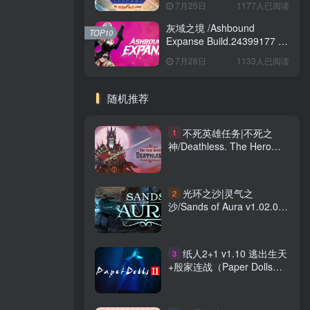
7月25日
1177人已阅读
Game Build.24421547 免安
装英文版
灰域之境 /Ashbound
TOP10
Expanse Build.24399177 免
安装中文版
7月28日
1133人已阅读
随机推荐
不死英雄任务|不死之
1
神/Deathless. The Hero
Quest v1.2.4.31200 免安装
中文版
光环之沙|灵气之
2
沙/Sands of Aura v1.02.06
全DLC 免安装中文版
纸人2+1 v1.10 逃出生天
3
+殷家连战（Paper Dolls）
免安装中文版