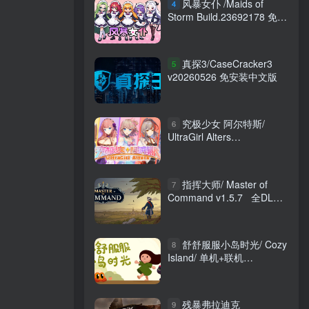
风暴女仆 /Maids of
4
Storm Build.23692178 免安
装中文版
真探3/CaseCracker3
5
v20260526 免安装中文版
究极少女 阿尔特斯/
6
UltraGirl Alters
Build.20515425 免安装中文
版
指挥大师/ Master of
7
Command v1.5.7 全DLC
免安装中文版
舒舒服服小岛时光/ Cozy
8
Island/ 单机+联机
Build.22758413 免安装中
文版
残暴弗拉迪克
9