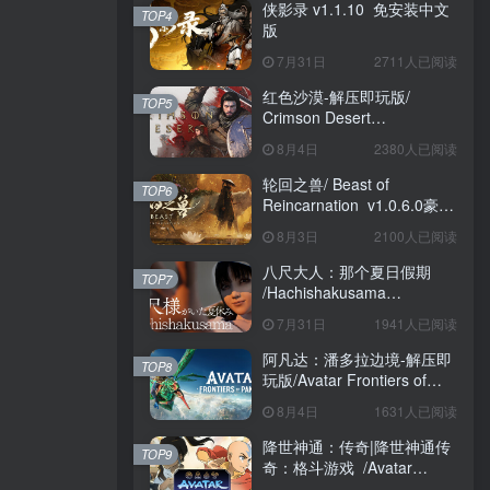
侠影录 v1.1.10 免安装中文
TOP4
版
7月31日
2711人已阅读
红色沙漠-解压即玩版/
TOP5
Crimson Desert
HYPERVISOR v1.14.00 免
8月4日
2380人已阅读
安装中文版
轮回之兽/ Beast of
TOP6
Reincarnation v1.0.6.0豪华
版 免安装中文版
8月3日
2100人已阅读
八尺大人：那个夏日假期
TOP7
/Hachishakusama
Build.24462853 免安装中文
7月31日
1941人已阅读
版
阿凡达：潘多拉边境-解压即
TOP8
玩版/Avatar Frontiers of
Pandora Build.22429549 免
8月4日
1631人已阅读
安装中文版
降世神通：传奇|降世神通传
TOP9
奇：格斗游戏 /Avatar
Legends The Fighting