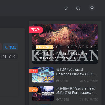
TOP1
私信
6305人已阅读
第一狂战士：卡赞-解压即玩版/ The
101
0
First Berserker: Khazan Buil...
天临混元/Celestial
TOP2
Descends Build.24385591
免安装中文版
7月25日
3177人已阅读
风暴怕死队/Pass the Fear/
TOP3
单机+联机 Build.24495782
送修改器 免安装中文版
7月25日
3115人已阅读