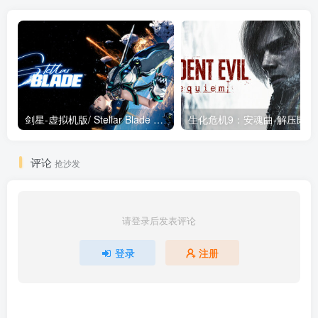
剑星-虚拟机版/ Stellar Blade v1.4.1|Build.19963153 终极版新补丁 送修改器 免安装中文版
生化危机9：安魂曲
评论
抢沙发
请登录后发表评论
登录
注册