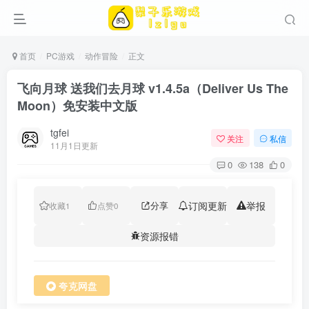
首页
PC游戏
动作冒险
正文
飞向月球 送我们去月球 v1.4.5a（Deliver Us The
Moon）免安装中文版
tgfei
关注
私信
11月1日更新
0
138
0
分享
订阅更新
举报
收藏
1
点赞
0
资源报错
夸克网盘