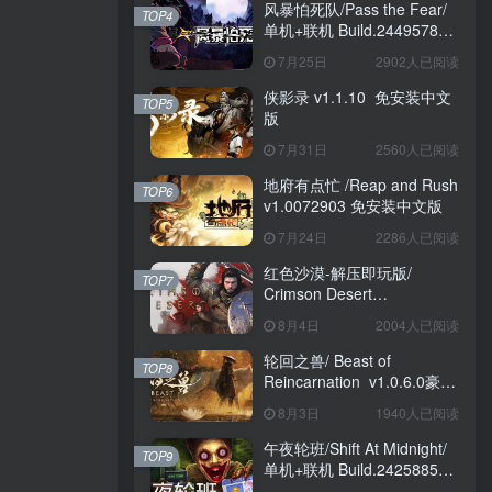
风暴怕死队/Pass the Fear/
TOP4
单机+联机 Build.24495782
送修改器 免安装中文版
7月25日
2902人已阅读
侠影录 v1.1.10 免安装中文
TOP5
版
7月31日
2560人已阅读
地府有点忙 /Reap and Rush
TOP6
v1.0072903 免安装中文版
7月24日
2286人已阅读
红色沙漠-解压即玩版/
TOP7
Crimson Desert
HYPERVISOR v1.14.00 免
8月4日
2004人已阅读
安装中文版
轮回之兽/ Beast of
TOP8
Reincarnation v1.0.6.0豪华
版 免安装中文版
8月3日
1940人已阅读
午夜轮班/Shift At Midnight/
TOP9
单机+联机 Build.24258857
免安装中文版