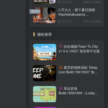
7月24日
1885人已阅读
八尺大人：那个夏日假期
TOP10
/Hachishakusama
Build.24462853 免安装中文
7月31日
1851人已阅读
版
随机推荐
自在城镇/Town To City
1
v1.0.4.10527 免安装中文版
废弃的地铁深处/ Deep
2
Line Build.19615037 免安
装中文版
幸运农场
3
Build.16591835（Lucky
Farm）免安装中文版