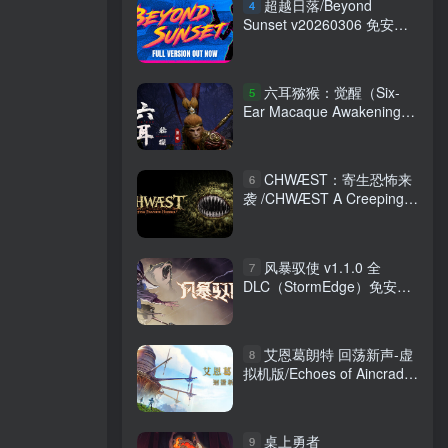
超越日落/Beyond
4
Sunset v20260306 免安装
英文版
六耳猕猴：觉醒（Six-
5
Ear Macaque Awakening）
免安装中文版
CHWÆST：寄生恐怖来
6
袭 /CHWÆST A Creeping
Parasite Horror
Build.22200974 免安装中文
版
风暴驭使 v1.1.0 全
7
DLC（StormEdge）免安装
中文版
艾恩葛朗特 回荡新声-虚
8
拟机版/Echoes of Aincrad
v1.0.4|Build.24234051 免安
装中文版
桌上勇者
9