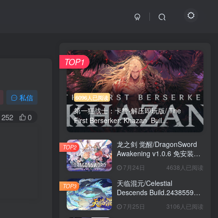
TOP1
私信
6096人已阅读
第一狂战士：卡赞-解压即玩版/ The
252
0
First Berserker: Khazan Buil...
龙之剑 觉醒/DragonSword
TOP2
Awakening v1.0.6 免安装中
文版
7月24日
4638人已阅读
天临混元/Celestial
TOP3
Descends Build.24385591
免安装中文版
7月25日
3106人已阅读