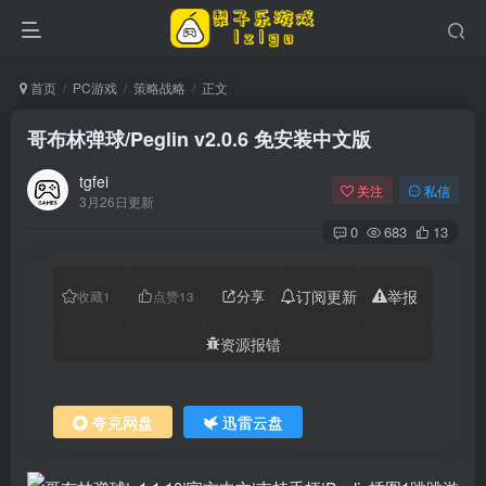
首页
PC游戏
策略战略
正文
哥布林弹球/Peglin v2.0.6 免安装中文版
tgfei
关注
私信
3月26日更新
0
683
13
分享
订阅更新
举报
收藏
1
点赞
13
资源报错
夸克网盘
迅雷云盘