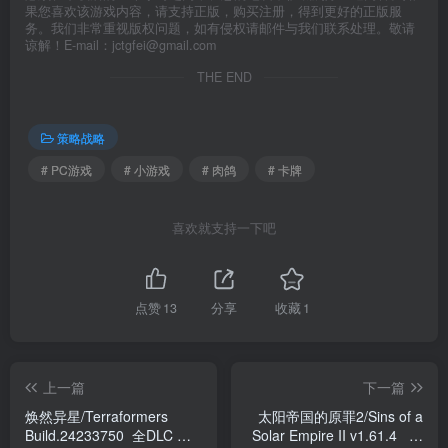
果您喜欢该游戏内容，请支持正版，购买注册，得到更好的正版服
务。我们非常重视版权问题，如有侵权请邮件与我们联系处理。敬请
谅解！E-mail：jctgfei@gmail.com
THE END
策略战略
# PC游戏
# 小游戏
# 肉鸽
# 卡牌
喜欢就支持一下吧
点赞
13
分享
收藏
1
上一篇
下一篇
焕然异星/Terraformers
太阳帝国的原罪2/Sins of a
Build.24233750 全DLC 免
Solar Empire II v1.61.4 全