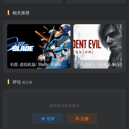
安装中文版
DLC 免安装中文版
相关推荐
剑星-虚拟机版/ Stellar Blade v1.4.1|Build.19963153 终极版新补丁 送修改器 免安装中文版
生化危机9：安魂曲
评论
抢沙发
请登录后发表评论
登录
注册