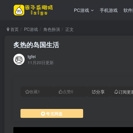
PC游戏
手机游戏
软件
首页
PC游戏
角色扮演
正文
炙热的岛国生活
tgfei
11月20日更新
分享
订阅更
收藏
1
点赞
0
夸克网盘