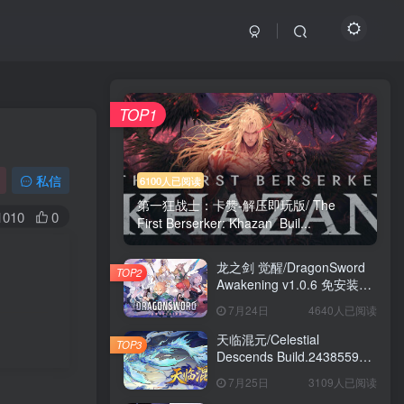
TOP1
私信
6100人已阅读
第一狂战士：卡赞-解压即玩版/ The
1010
0
First Berserker: Khazan Buil...
龙之剑 觉醒/DragonSword
TOP2
Awakening v1.0.6 免安装中
文版
7月24日
4640人已阅读
天临混元/Celestial
TOP3
Descends Build.24385591
免安装中文版
7月25日
3109人已阅读