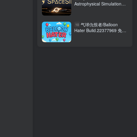
Astrophysical Simulation
Software
气球仇恨者/Balloon
10
Hater Build.22377969 免安
装中文版