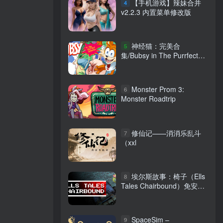
【手机游戏】辣妹合并
4
v2.2.3 内置菜单修改版
神经猫：完美合
5
集/Bubsy in The Purrfect
Collection Build.19641090
免安装英文版
Monster Prom 3:
6
Monster Roadtrip
修仙记——消消乐乱斗
7
（xxl
埃尔斯故事：椅子（Ells
8
Tales Chairbound）免安装
中文版
SpaceSim –
9