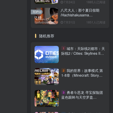
7月24日
1885人已阅读
八尺大人：那个夏日假期
TOP10
/Hachishakusama
Build.24462853 免安装中文
7月31日
1851人已阅读
版
随机推荐
城市：天际线2|都市：天
1
际线2 / Cities: Skylines II
v1.6.0f1 全DLC 送修改器
免安装中文版
我的世界：故事模式 第
2
1-8章（Minecraft: Story
Mode – A Telltale Games
Series）免安装中文版
勇者斗恶龙 寻宝探险团
3
蓝色眼眸与天空罗盘
v1.0（DRAGON QUEST）
免安装中文版