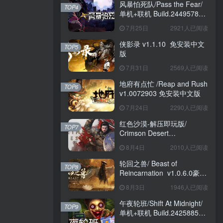
风暴怕死队/Pass the Fear/
TOP4
单机+联机 Build.24495782
送修改器 免安装中文版
7月25日
2921人已阅读
侠影录 v1.1.10 免安装中文
TOP5
版
7月31日
2569人已阅读
地府有点忙 /Reap and Rush
TOP6
v1.0072903 免安装中文版
7月24日
2290人已阅读
红色沙漠-解压即玩版/
TOP7
Crimson Desert
HYPERVISOR v1.14.00 免
8月4日
2010人已阅读
安装中文版
轮回之兽/ Beast of
TOP8
Reincarnation v1.0.6.0豪华
版 免安装中文版
8月3日
1946人已阅读
午夜轮班/Shift At Midnight/
TOP9
单机+联机 Build.24258857
免安装中文版