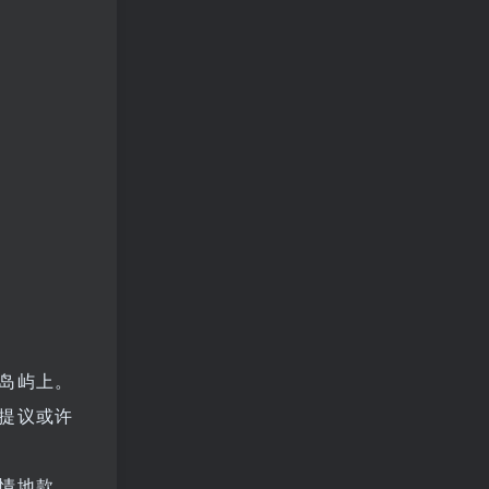
岛屿上。
提议或许
情地款