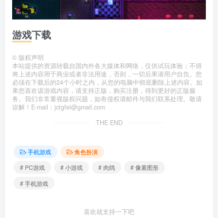
游戏下载
©
版权声明
本站提供的资源转载自国内外各大媒体和网络，仅供试玩体验；不得
将上述内容用于商业或者非法用途，否则，一切后果请用户自负。您
必须在下载后的24个小时之内，从您的电脑中彻底删除上述内容。如
果您喜欢该游戏内容，请支持正版，购买注册，得到更好的正版服
务。我们非常重视版权问题，如有侵权请邮件与我们联系处理。敬请
谅解！E-mail：jctgfei@gmail.com
THE END
手机游戏
角色扮演
# PC游戏
# 小游戏
# 肉鸽
# 像素图形
# 手机游戏
喜欢就支持一下吧