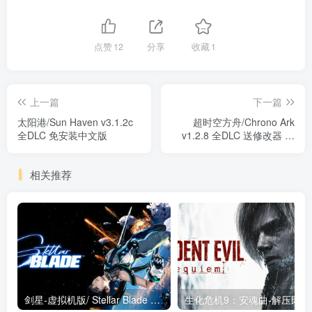
点赞
12
分享
收藏
1
上一篇
下一篇
太阳港/Sun Haven v3.1.2c
超时空方舟/Chrono Ark
全DLC 免安装中文版
v1.2.8 全DLC 送修改器 免
安装中文版
相关推荐
剑星-虚拟机版/ Stellar Blade v1.4.1|Build.19963153 终极版新补丁 送修改器 免安装中文版
生化危机9：安魂曲