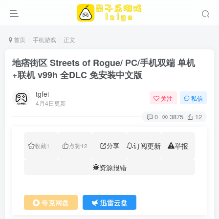
首页
手机游戏
正文
地痞街区 Streets of Rogue/ PC/手机双端 单机
+联机 v99h 全DLC 免安装中文版
tgfei
关注
私信
4月4日更新
0
3875
12
分享
订阅更新
举报
收藏
1
点赞
12
资源报错
夸克网盘
迅雷云盘