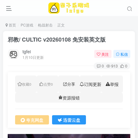
首页
PC游戏
枪战射击
正文
邪教/ CULTIC v20260108 免安装英文版
tgfei
关注
私信
1月10日更新
0
913
0
分享
订阅更新
举报
收藏
0
点赞
0
资源报错
夸克网盘
迅雷云盘