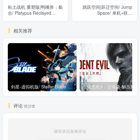
粘土战机 重塑版|鸭嘴兽：黏
跳跃空间|跃迁空间/ Jump
合/ Platypus Reclayed
Space/ 单机+联机
v1.4.0 免安装中文版
v0.7.15.13 免安装中文版
相关推荐
剑星-虚拟机版/ Stellar Blade v1.4.1|Build.19963153 终极版新补丁 送修改器 免安装中文版
生化危机9：安魂曲
评论
抢沙发
请登录后发表评论