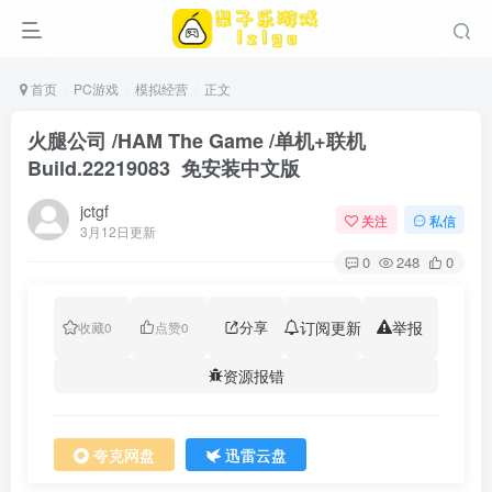
首页
PC游戏
模拟经营
正文
火腿公司 /HAM The Game /单机+联机
Build.22219083 免安装中文版
jctgf
关注
私信
3月12日更新
0
248
0
分享
订阅更新
举报
收藏
0
点赞
0
资源报错
夸克网盘
迅雷云盘