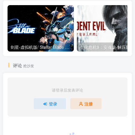
剑星-虚拟机版/ Stellar Blade v1.4.1|Build.19963153 终极版新补丁 送修改器 免安装中文版
生化危机9：安魂曲
评论
抢沙发
请登录后发表评论
登录
注册