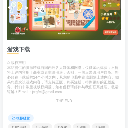
游戏下载
©
版权声明
本站提供的资源转载自国内外各大媒体和网络，仅供试玩体验；不得
将上述内容用于商业或者非法用途，否则，一切后果请用户自负。您
必须在下载后的24个小时之内，从您的电脑中彻底删除上述内容。如
果您喜欢该游戏内容，请支持正版，购买注册，得到更好的正版服
务。我们非常重视版权问题，如有侵权请邮件与我们联系处理。敬请
谅解！E-mail：jctgfei@gmail.com
THE END
模拟经营
# PC游戏
# 小游戏
# 休闲
# 模拟
# 剧情