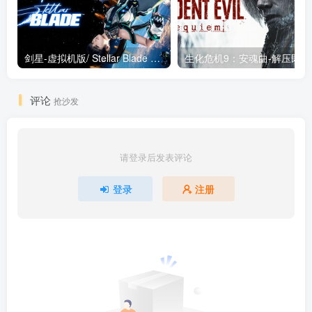
剑星-虚拟机版/ Stellar Blade v1.4.1|Build.19963153 终极版新补丁 送修改器 免安装中文版
生化危机9：安魂曲
评论
抢沙发
请登录后发表评论
登录
注册