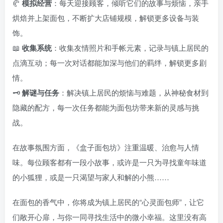
🥐
模拟经营
：每天迎接顾客，倾听它们的故事与烦恼，亲手
烘焙并上架面包，不断扩大店铺规模，解锁更多设备与装
饰。
📖
收集系统
：收集友情照片和手帐元素，记录与镇上居民的
点滴互动；每一次对话都能加深与他们的羁绊，解锁更多剧
情。
🗝️
解谜与任务
：解决镇上居民的烦恼与难题，从神秘食材到
隐藏的配方，每一次任务都能为面包坊带来新的灵感与挑
战。
在故事氛围方面，《盒子面包坊》注重温暖、治愈与人情
味。每位顾客都有一段小故事，或许是一只为寻找童年味道
的小狐狸，或是一只渴望与家人和解的小熊……
在面包的香气中，你将成为镇上居民的“心灵面包师”，让它
们敞开心扉，与你一同寻找生活中的微小幸福。这里没有高