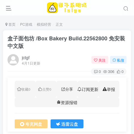
首页
PC游戏
模拟经营
正文
盒子面包坊 /Box Bakery Build.22562800 免安装
中文版
jctgf
关注
私信
4月1日更新
0
306
0
分享
订阅更新
举报
收藏
0
点赞
0
资源报错
夸克网盘
迅雷云盘