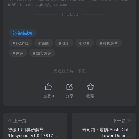
谅解！E-mail：jctgfei@gmail.com
THE END
策略战略
# PC游戏
# 策略
# 休闲
# 沙盒
# 模拟经营
# 建造
# 城市营造
喜欢就支持一下吧
点赞
0
分享
收藏
上一篇
下一篇
智械工厂|异步解离
寿司猫：塔防/Sushi Cat -
/Desynced v1.0.17817 免
Tower Defense