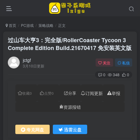
首页
PC游戏
策略战略
正文
过山车大亨3：完全版/RollerCoaster Tycoon 3
Complete Edition Build.21670417 免安装英文版
jctgf
关注
私信
3月10日更新
0
348
0
分享
订阅更新
举报
收藏
0
点赞
0
资源报错
夸克网盘
迅雷云盘