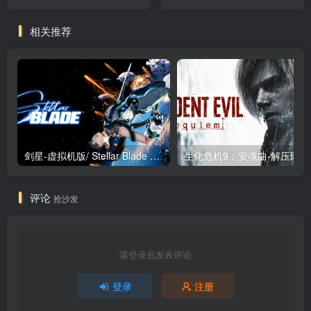
安装中文版
Build.22160201 免安装中文
版
相关推荐
剑星-虚拟机版/ Stellar Blade v1.4.1|Build.19963153 终极版新补丁 送修改器 免安装中文版
生化危机9：安魂曲
评论
抢沙发
请登录后发表评论
登录
注册