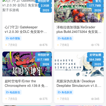
特别好评
暂无
2.3GB
177.7MB
2025
2026
心门守卫/ Gatekeeper
泽格拉德加强版/XeGrader
v1.2.0.30 全DLC 免安装中文
plus Build.24073264 免安装中
版
文版
动作冒险
枪战射击
7月9日
7月8日
876
176
特别好评
好评如潮
617.1MB
564.3MB
2026
2025
超时空地牢/Enter the
死眼深伪仿真体/ Deadeye
Chronosphere v0.139.8 免安
Deepfake Simulacrum v1.0.7
装中文版
免安装英文版
枪战射击
角色扮演
7月5日
7月5日
375
345