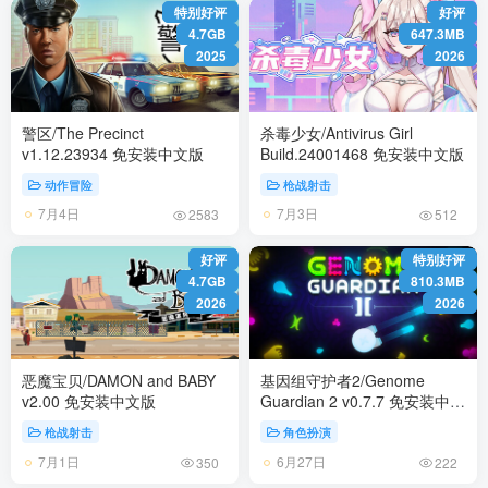
特别好评
好评
4.7GB
647.3MB
2025
2026
警区/The Precinct
杀毒少女/Antivirus Girl
v1.12.23934 免安装中文版
Build.24001468 免安装中文版
动作冒险
枪战射击
7月4日
7月3日
2583
512
好评
特别好评
4.7GB
810.3MB
2026
2026
恶魔宝贝/DAMON and BABY
基因组守护者2/Genome
v2.00 免安装中文版
Guardian 2 v0.7.7 免安装中文
版
枪战射击
角色扮演
7月1日
6月27日
350
222