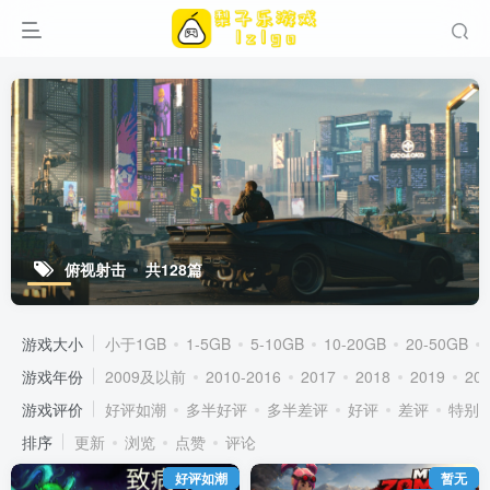
俯视射击
共128篇
游戏大小
小于1GB
1-5GB
5-10GB
10-20GB
20-50GB
游戏年份
2009及以前
2010-2016
2017
2018
2019
20
游戏评价
好评如潮
多半好评
多半差评
好评
差评
特别
排序
更新
浏览
点赞
评论
好评如潮
暂无