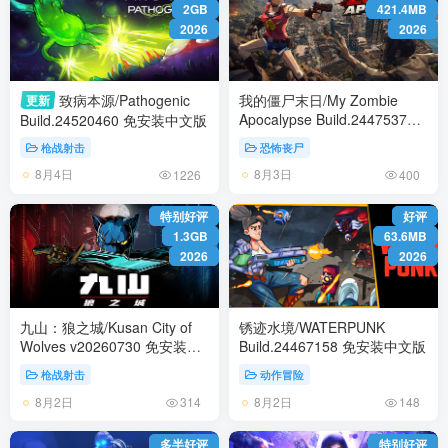
2GB
421.4MB
2026
2026
致病本源/Pathogenic
我的僵尸末日/My Zombie
更新
Apocalypse Build.24475375
Build.24520460 免安装中文版
免安装中文版
枪战射击
恐怖丧尸
8月4日
8月3日
1226
400
特别好评
好评
1.3GB
63.6MB
2026
2026
九山：狼之城/Kusan City of
锈迹水境/WATERPUNK
Wolves v20260730 免安装中
Build.24467158 免安装中文版
文版
枪战射击
动作冒险
8月2日
8月2日
314
148
多半好评
特别好评