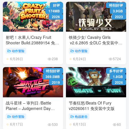
好评
特别好评
174MB
3.9GB
2026
2023
射吧！水果人/Crazy Fruit
铁骑少女/ Cavalry Girls
Shooter Build.23889154 免安
v2.6.2805 全DLC 免安装中文
装中文版
版
动作冒险
动作冒险
6月26日
6月24日
238
5724
特别好评
多半好评
369.5MB
1.8GB
2019
2026
战斗星球 – 审判日 /Battle
节奏狂怒/Beats Of Fury
Planet – Judgement Day
v20260611 免安装中文版
Build.12473157 免安装中文版
动作冒险
枪战射击
6月17日
6月13日
530
60