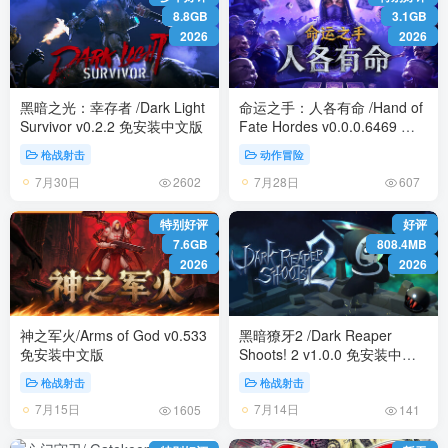
8.8GB
3.1GB
2026
2026
黑暗之光：幸存者 /Dark Light
命运之手：人各有命 /Hand of
Survivor v0.2.2 免安装中文版
Fate Hordes v0.0.0.6469 免
安装中文版
枪战射击
动作冒险
7月30日
7月28日
2602
607
特别好评
好评
7.6GB
808.4MB
2026
2026
神之军火/Arms of God v0.533
黑暗獠牙2 /Dark Reaper
免安装中文版
Shoots! 2 v1.0.0 免安装中文
版
枪战射击
枪战射击
7月15日
7月14日
1605
141