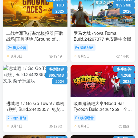
1GB
359.9MB
2025
2026
二战空军飞行基地模拟器|王牌
罗马之城 /Nova Roma
战场|王牌基地 /Ground of
Build.24267377 免安装中文版
Aces Build.24433378 免安装
模拟经营
策略战略
中文版
8月6日
8月5日
1949
1440
特别好评
多半好评
865.7MB
4.2GB
2024
2025
进城吧！/ Go-Go Town! / 单机
吸血鬼酒吧大亨/Blood Bar
+联机 Build.24423357 免安装
Tycoon Build.24261259 全
中文版
DLC 免安装中文版
动作冒险
模拟经营
8月4日
8月4日
1392
858