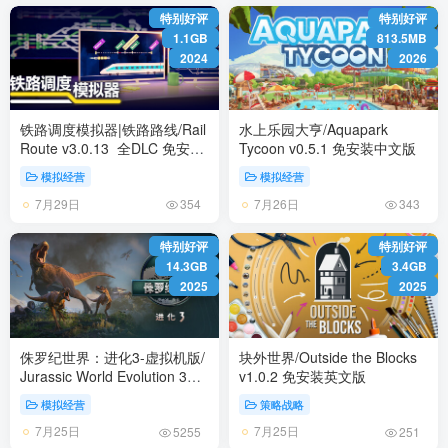
特别好评
特别好评
1.1GB
813.5MB
2024
2026
铁路调度模拟器|铁路路线/Rail
水上乐园大亨/Aquapark
Route v3.0.13 全DLC 免安装
Tycoon v0.5.1 免安装中文版
中文版
模拟经营
模拟经营
7月29日
7月26日
354
343
特别好评
特别好评
14.3GB
3.4GB
2025
2025
侏罗纪世界：进化3-虚拟机版/
块外世界/Outside the Blocks
Jurassic World Evolution 3
v1.0.2 免安装英文版
v1.3.6|Build.24127633 全
模拟经营
策略战略
DLC 免安装中文版
7月25日
7月25日
5255
251