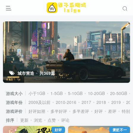
城市营造
共369篇
游戏大小
小于1GB
1-5GB
5-10GB
10-20GB
20-50GB
游戏年份
2009及以前
2010-2016
2017
2018
2019
20
游戏评价
好评如潮
多半好评
多半差评
好评
差评
特别
排序
更新
浏览
点赞
评论
好评
褒贬不一