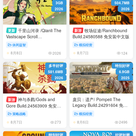
3GB
504.7MB
2026
2026
千里山河录 /Qianli The
牧场征途/Ranchbound
更新
新游
Vastscape Scroll
Build.24580588 免安装中文版
Build.24567016 免安装中文版
休闲益智
模拟经营
8月8日
8月7日
2026
124
多半好评
特别好评
581.6MB
6.9GB
2026
2025
神与杀戮/Gods and
庞贝：遗产/ Pompeii The
新游
Legacy Build.24291604 免安
Gore Build.24563909 免安装
装中文版
中文版
策略战略
模拟经营
8月7日
8月6日
273
2496
特别好评
好评如潮