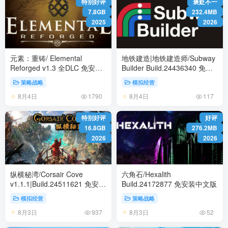
特别好评
褒贬不一
7.8GB
232.4MB
2025
2026
元素：重铸/ Elemental
地铁建造|地铁建造师/Subway
Reforged v1.3 全DLC 免安装
Builder Build.24436340 免安
英文版
装中文版
策略战略
模拟经营
8月4日
8月4日
1790
117
特别好评
好评
16.8GB
276.2MB
2026
2026
纵横秘湾/Corsair Cove
六角石/Hexalith
v1.1.1|Build.24511621 免安装
Build.24172877 免安装中文版
中文版
模拟经营
策略战略
8月3日
8月3日
937
52