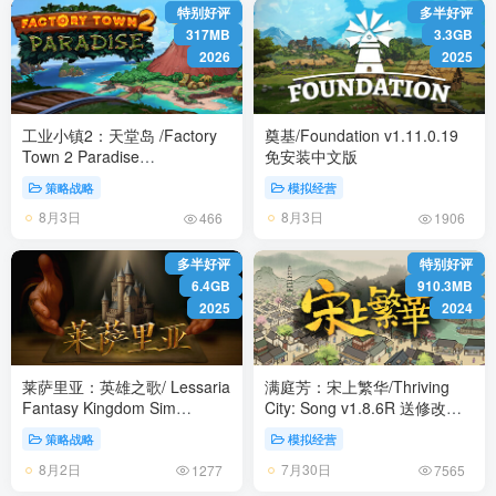
特别好评
多半好评
317MB
3.3GB
2026
2025
工业小镇2：天堂岛 /Factory
奠基/Foundation v1.11.0.19
Town 2 Paradise
免安装中文版
Build.24484409 免安装中文版
策略战略
模拟经营
8月3日
8月3日
466
1906
多半好评
特别好评
6.4GB
910.3MB
2025
2024
莱萨里亚：英雄之歌/ Lessaria
满庭芳：宋上繁华/Thriving
Fantasy Kingdom Sim
City: Song v1.8.6R 送修改器
v1.0.1464 全DLC 免安装中文
免安装中文版
策略战略
模拟经营
版
8月2日
7月30日
1277
7565