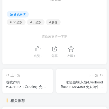
角色扮演
# PC游戏
# 小游戏
# 解谜
喜欢就支持一下吧
点赞
0
分享
收藏
1
上一篇
下一篇
嘎吱作响
永恒领域|永恒/Everhood
v6421065（Creaks）免安
Build.21324359 免安装中文
装中文版
版
相关推荐