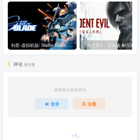
剑星-虚拟机版/ Stellar Blade v1.4.1|Build.19963153 终极版新补丁 送修改器 免安装中文版
生化危机9：安魂曲
评论
抢沙发
请登录后发表评论
登录
注册