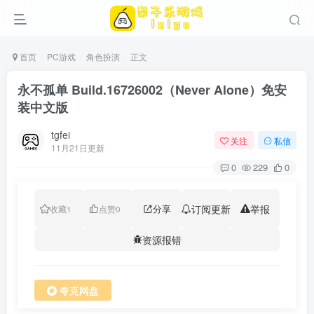
首页
PC游戏
角色扮演
正文
永不孤单 Build.16726002（Never Alone）免安
装中文版
tgfei
关注
私信
11月21日更新
0
229
0
分享
订阅更新
举报
收藏
1
点赞
0
资源报错
夸克网盘