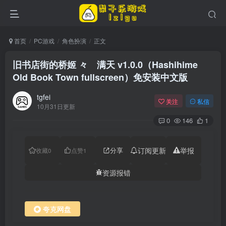
首页
PC游戏
角色扮演
正文
旧书店街的桥姬 々 满天 v1.0.0（Hashihime
Old Book Town fullscreen）免安装中文版
tgfei
关注
私信
10月31日更新
0
146
1
分享
订阅更新
举报
收藏
0
点赞
1
资源报错
夸克网盘