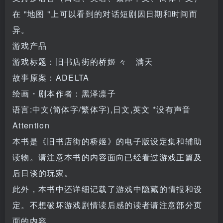
在 "地图 "上可以看到的对话短剧因日期和时间而
异。
游戏产品
游戏标题：旧书店街的桥姬 々 满天
故事原案：ADELTA
绘画・剧本作者：黑泽凛子
语言:中文(简体字/繁体字),日文,英文 *没有声音
Attention
本书是《旧书店街的桥姬》的电子版设定集和辅助
读物。请注意本书的内容面向已经看过游戏正篇及
后日谈的玩家。
此外，本书中还详细记载了游戏中隐藏的情报和设
定。不想破坏游戏剧情读后感的读者请注意部分页
面的内容。