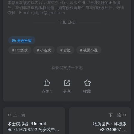
果您喜欢该游戏内容，请支持正版，购买注册，得到更好的正版服
务。我们非常重视版权问题，如有侵权请邮件与我们联系处理。敬请
谅解！E-mail：jctgfei@gmail.com
THE END
角色扮演
# PC游戏
# 小游戏
# 冒险
# 视觉小说
喜欢就支持一下吧
点赞
1
分享
收藏
上一篇
下一篇
术士模拟器 /Unferat
​物质世界：终极版
Build.16756752 免安装中文
v20240607 全