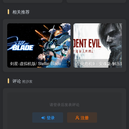
版
DLC（Outward）免安装中
文版
相关推荐
剑星-虚拟机版/ Stellar Blade v1.4.1|Build.19963153 终极版新补丁 送修改器 免安装中文版
生化危机9：安魂曲
评论
抢沙发
请登录后发表评论
登录
注册