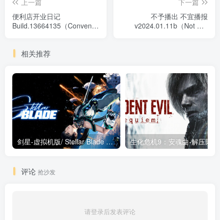
上一篇
下一篇
便利店开业日记
不予播出 不宜播报
Build.13664135（Convenience
v2024.01.11b（Not For
Stories）免安装中文版
Broadcast）免安装中文版
相关推荐
剑星-虚拟机版/ Stellar Blade v1.4.1|Build.19963153 终极版新补丁 送修改器 免安装中文版
生化危机9：安魂曲
评论
抢沙发
请登录后发表评论