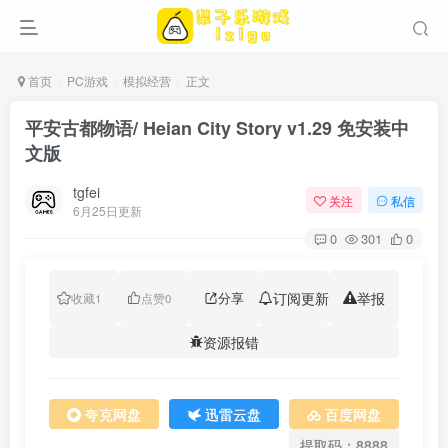
首页
PC游戏
模拟经营
正文
平安古都物语/ Heian City Story v1.29 免安装中
文版
tgfei
关注
私信
6月25日更新
0
301
0
分享
订阅更新
举报
收藏
1
点赞
0
资源报错
夸克网盘
迅雷云盘
百度网盘
提取码：8888