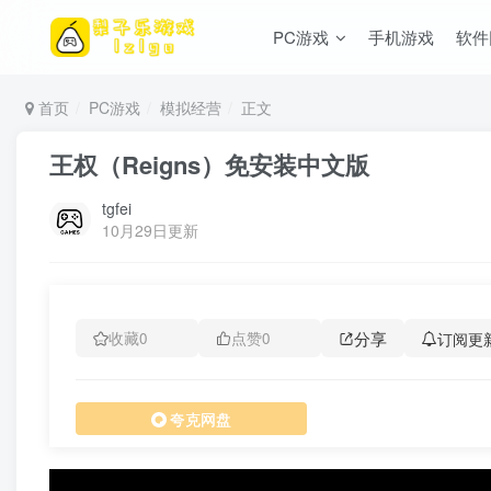
PC游戏
手机游戏
软件
首页
PC游戏
模拟经营
正文
王权（Reigns）免安装中文版
tgfei
10月29日更新
分享
订阅更
收藏
0
点赞
0
夸克网盘