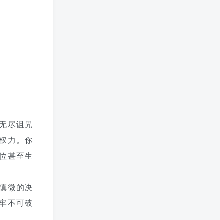
无尽诅咒
权力。你
位甚至生
慎微的决
牢不可破