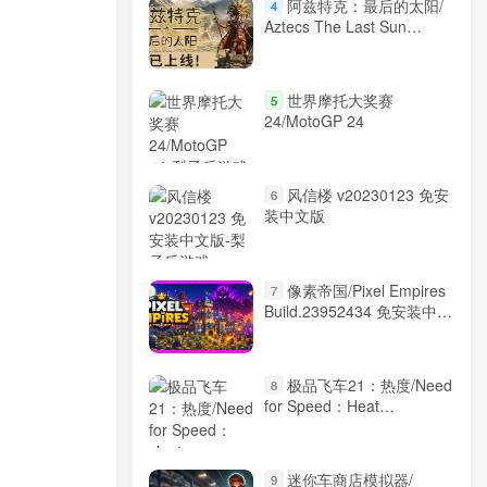
阿兹特克：最后的太阳/
4
Aztecs The Last Sun
Build.24146991 免安装中
文版
世界摩托大奖赛
5
24/MotoGP 24
风信楼 v20230123 免安
6
装中文版
像素帝国/Pixel Empires
7
Build.23952434 免安装中文
版
极品飞车21：热度/Need
8
for Speed：Heat
v1.0.60.7040 免安装中文版
迷你车商店模拟器/
9