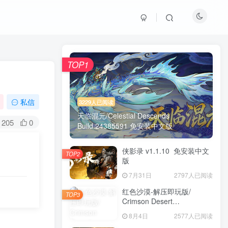
TOP1
私信
3229人已阅读
天临混元/Celestial Descends
205
0
Build.24385591 免安装中文版
侠影录 v1.1.10 免安装中文
TOP2
版
7月31日
2797人已阅读
红色沙漠-解压即玩版/
TOP3
Crimson Desert
HYPERVISOR v1.14.00 免
8月4日
2577人已阅读
安装中文版