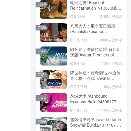
轮回之兽/ Beast of
TOP4
Reincarnation v1.0.6.0豪华
版 免安装中文版
8月3日
2188人已阅读
八尺大人：那个夏日假期
TOP5
/Hachishakusama
Build.24462853 免安装中文
7月31日
2008人已阅读
版
阿凡达：潘多拉边境-解压即
TOP6
玩版/Avatar Frontiers of
Pandora Build.22429549 免
8月4日
1756人已阅读
安装中文版
降世神通：传奇|降世神通传
TOP7
奇：格斗游戏 /Avatar
Legends The Fighting
7月25日
1199人已阅读
Game Build.24421547 免安
装英文版
灰域之境 /Ashbound
TOP8
Expanse Build.24399177 免
安装中文版
7月28日
1160人已阅读
雪落情书时/A Love Letter in
TOP9
Snowfall Build.24371107 免
安装中文版