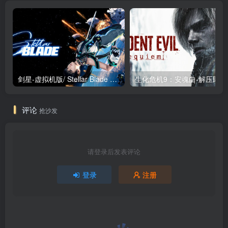
剑星-虚拟机版/ Stellar Blade v1.4.1|Build.19963153 终极版新补丁 送修改器 免安装中文版
生化危机9：安魂曲
评论
抢沙发
请登录后发表评论
登录
注册