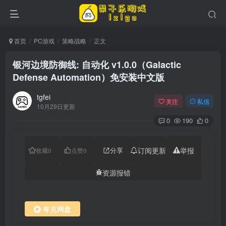
首页
PC游戏
策略战略
正文
银河边境防御线: 自动化 v1.0.0（Galactic
Defense Automation）免安装中文版
tgfei
关注
私信
10月29日更新
0
190
0
分享
订阅更新
举报
收藏
0
点赞
0
资源报错
夸克网盘