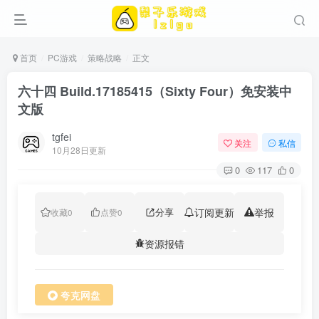
首页
PC游戏
策略战略
正文
六十四 Build.17185415（Sixty Four）免安装中
文版
tgfei
关注
私信
10月28日更新
0
117
0
分享
订阅更新
举报
收藏
0
点赞
0
资源报错
夸克网盘