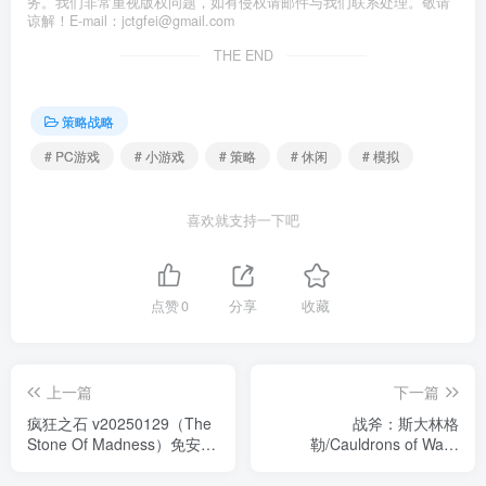
务。我们非常重视版权问题，如有侵权请邮件与我们联系处理。敬请
谅解！E-mail：jctgfei@gmail.com
THE END
策略战略
# PC游戏
# 小游戏
# 策略
# 休闲
# 模拟
喜欢就支持一下吧
点赞
0
分享
收藏
上一篇
下一篇
疯狂之石 v20250129（The
战斧：斯大林格
Stone Of Madness）免安装
勒/Cauldrons of War -
中文版
Stalingrad Build.21414064
免安装中文版