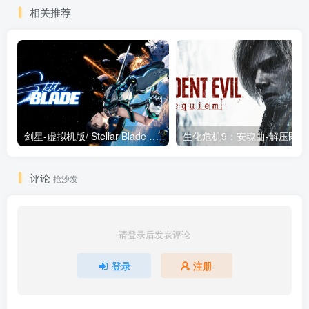
相关推荐
剑星-虚拟机版/ Stellar Blade v1.4.1|Build.19963153 终极版新补丁 送修改器 免安装中文版
生化危机9：安魂曲
评论
抢沙发
请登录后发表评论
登录
注册