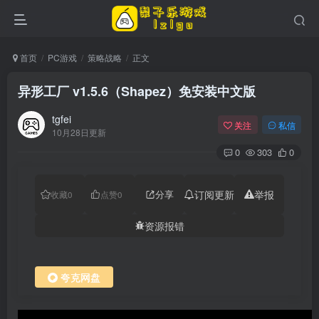
首页
PC游戏
策略战略
正文
异形工厂 v1.5.6（Shapez）免安装中文版
tgfei
关注
私信
10月28日更新
0
303
0
分享
订阅更新
举报
收藏
0
点赞
0
资源报错
夸克网盘