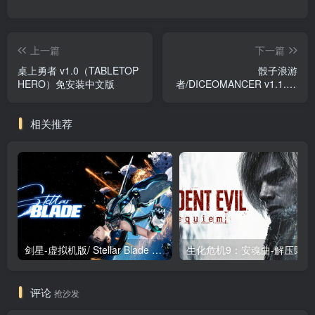
上一篇
下一篇
桌上勇者 v1.0（TABLETOP
骰子浪游
HERO）免安装中文版
者/DICEOMANCER v1.1.18
免安装中文版
相关推荐
剑星-虚拟机版/ Stellar Blade v1.4.1|Build.19963153 终极版新补丁 送修改器 免安装中文版
生化危机9：安魂曲
评论
抢沙发