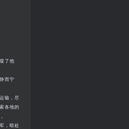
噬了他
静而宁
运输，尽
索各地的
旅。
军，暗处