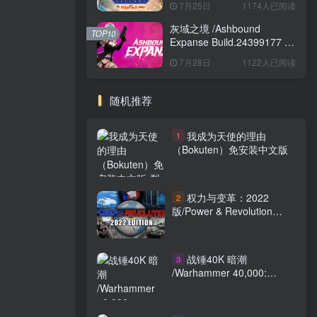
7月25日
1174人已阅读
Game Build.24421547 免安
装英文版
灰域之境 /Ashbound
TOP10
Expanse Build.24399177 免
安装中文版
7月28日
1122人已阅读
随机推荐
我成为天使的理由
1
（Bokuten）免安装中文版
权力与变革：2022
2
版/Power & Revolution
2022 Edition
Build.11043920 免安装中文
版
战锤40K 暗潮
3
/Warhammer 40,000:
Darktide/单机+联机
v1.12.6294.0 免安装中文版