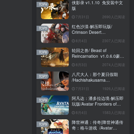
侠影录 v1.1.10 免安装中文
TOP4
版
7月31日
2690人已阅读
红色沙漠-解压即玩版/
TOP5
Crimson Desert
HYPERVISOR v1.14.00 免
8月4日
2307人已阅读
安装中文版
轮回之兽/ Beast of
TOP6
Reincarnation v1.0.6.0豪华
版 免安装中文版
8月3日
2074人已阅读
八尺大人：那个夏日假期
TOP7
/Hachishakusama
Build.24462853 免安装中文
7月31日
1926人已阅读
版
阿凡达：潘多拉边境-解压即
TOP8
玩版/Avatar Frontiers of
Pandora Build.22429549 免
8月4日
1583人已阅读
安装中文版
降世神通：传奇|降世神通传
TOP9
奇：格斗游戏 /Avatar
Legends The Fighting