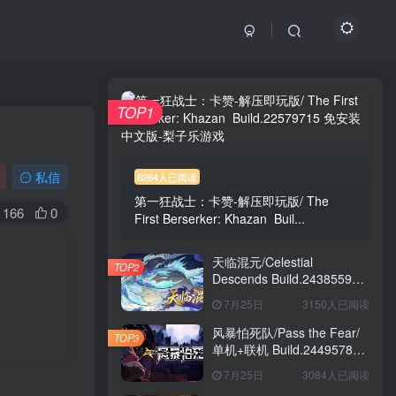
TOP1
私信
6264人已阅读
第一狂战士：卡赞-解压即玩版/ The
166
0
First Berserker: Khazan Buil...
天临混元/Celestial
TOP2
Descends Build.24385591
免安装中文版
7月25日
3150人已阅读
风暴怕死队/Pass the Fear/
TOP3
单机+联机 Build.24495782
送修改器 免安装中文版
7月25日
3084人已阅读