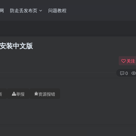
网
防走丢发布页
问题教程
）免安装中文版
关注
0
新
举报
资源报错