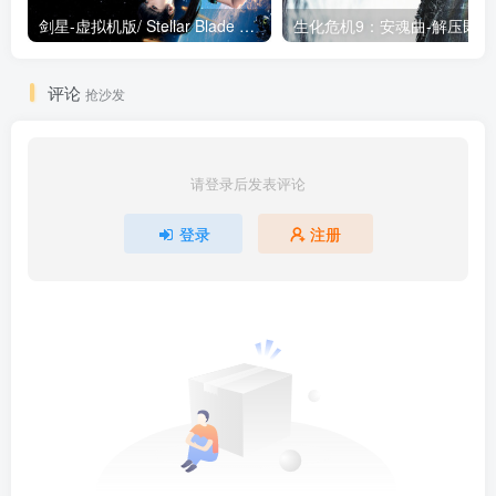
剑星-虚拟机版/ Stellar Blade v1.4.1|Build.19963153 终极版新补丁 送修改器 免安装中文版
生化危机9：安魂曲
评论
抢沙发
请登录后发表评论
登录
注册