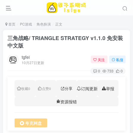
首页
PC游戏
角色扮演
正文
三角战略/ TRIANGLE STRATEGY v1.1.0 免安装
中文版
tgfei
关注
私信
10月27日更新
0
733
0
分享
订阅更新
举报
收藏
0
点赞
0
资源报错
夸克网盘