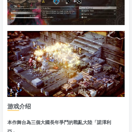
游戏介绍
本作舞台為三個大國長年爭鬥的戰亂大陸「諾澤利
亞」。