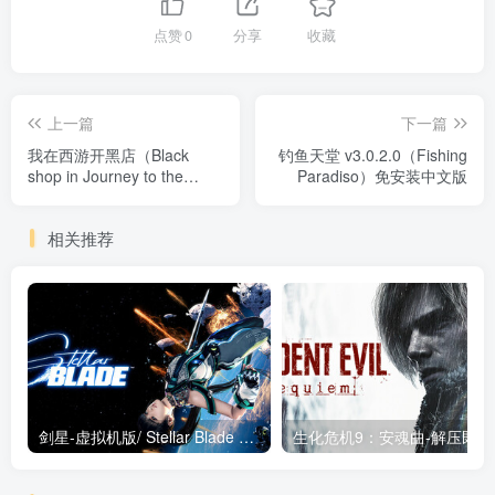
点赞
0
分享
收藏
上一篇
下一篇
我在西游开黑店（Black
钓鱼天堂 v3.0.2.0（Fishing
shop in Journey to the
Paradiso）免安装中文版
West）免安装中文版
相关推荐
剑星-虚拟机版/ Stellar Blade v1.4.1|Build.19963153 终极版新补丁 送修改器 免安装中文版
生化危机9：安魂曲