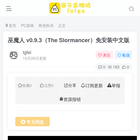
首页
PC游戏
角色扮演
正文
巫魔人 v0.9.3（The Slormancer）免安装中文版
tgfei
关注
私信
10月26日更新
0
163
0
分享
订阅更新
举报
收藏
0
点赞
0
资源报错
夸克网盘