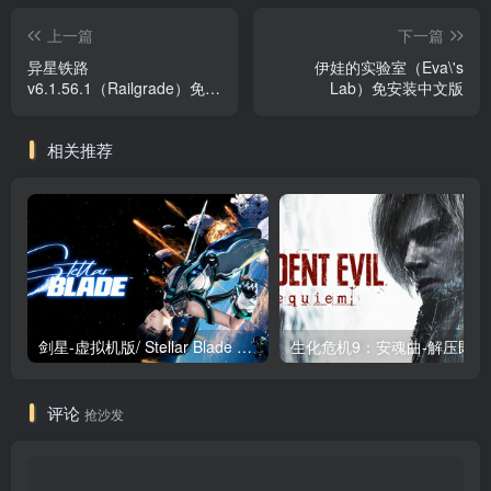
上一篇
下一篇
异星铁路
伊娃的实验室（Eva\'s
v6.1.56.1（Railgrade）免安
Lab）免安装中文版
装中文版
相关推荐
剑星-虚拟机版/ Stellar Blade v1.4.1|Build.19963153 终极版新补丁 送修改器 免安装中文版
生化危机9：安魂曲
评论
抢沙发