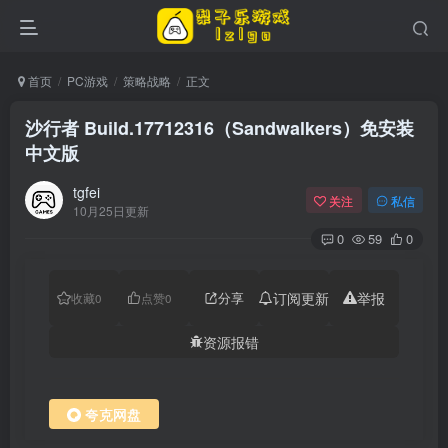
首页
PC游戏
策略战略
正文
沙行者 Build.17712316（Sandwalkers）免安装
中文版
tgfei
关注
私信
10月25日更新
0
59
0
分享
订阅更新
举报
收藏
0
点赞
0
资源报错
夸克网盘